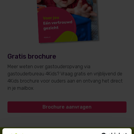
Gratis brochure
Meer weten over gastouderopvang via
gastouderbureau 4Kids? Vraag gratis en vrijblijvend de
4Kids brochure voor ouders aan en ontvang het direct
in je mailbox.
Brochure aanvragen