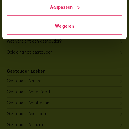
Trainingen & cursussen
Aanpassen
Gastouder worden
Weigeren
Gastouder worden
Wat verdient een gastouder?
Opleiding tot gastouder
Gastouder zoeken
Gastouder Almere
Gastouder Amersfoort
Gastouder Amsterdam
Gastouder Apeldoorn
Gastouder Arnhem