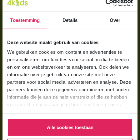
Direct regelen
Aanmelden bij 4Kids
Toestemming
Details
Over
Brochure aanvragen
Berekening maken
Deze website maakt gebruik van cookies
We gebruiken cookies om content en advertenties te
Voor ouders
personaliseren, om functies voor social media te bieden
en om ons websiteverkeer te analyseren. Ook delen we
Wat is gastouderopvang?
informatie over je gebruik van onze site met onze
Wat kost een gastouder?
partners voor social media, adverteren en analyse. Deze
partners kunnen deze gegevens combineren met andere
Hoe vind ik een gastouder?
informatie die je aan ze hebt verstrekt of die ze hebben
verzameld op basis van je gebruik van hun services.
Voor gastouders
Gastouder worden bij 4Kids
Alle cookies toestaan
Hoe vind ik gastkinderen?