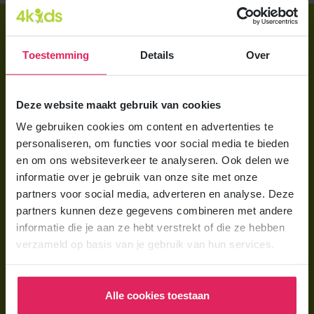
Direct regelen
Aanmelden bij 4Kids
Toestemming
Details
Over
Brochure aanvragen
Deze website maakt gebruik van cookies
Berekening maken
We gebruiken cookies om content en advertenties te
personaliseren, om functies voor social media te bieden
Voor ouders
en om ons websiteverkeer te analyseren. Ook delen we
Wat is gastouderopvang?
informatie over je gebruik van onze site met onze
partners voor social media, adverteren en analyse. Deze
Wat kost een gastouder?
partners kunnen deze gegevens combineren met andere
Hoe vind ik een gastouder?
informatie die je aan ze hebt verstrekt of die ze hebben
verzameld op basis van je gebruik van hun services.
Voor gastouders
Gastouder worden bij 4Kids
Alle cookies toestaan