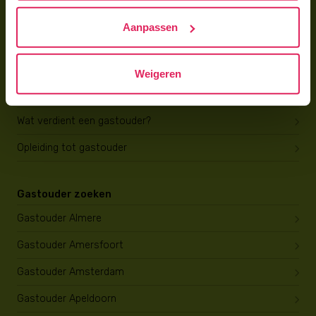
Hoe vind ik gastkinderen?
Aanpassen
Trainingen & cursussen
Gastouder worden
Weigeren
Gastouder worden
Wat verdient een gastouder?
Opleiding tot gastouder
Gastouder zoeken
Gastouder Almere
Gastouder Amersfoort
Gastouder Amsterdam
Gastouder Apeldoorn