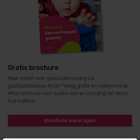
Gratis brochure
Meer weten over gastouderopvang via
gastouderbureau 4Kids? Vraag gratis en vrijblijvend de
4Kids brochure voor ouders aan en ontvang het direct
in je mailbox.
Brochure aanvragen