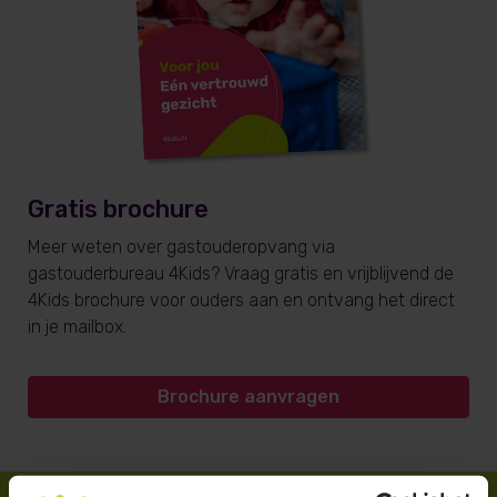
Gratis brochure
Meer weten over gastouderopvang via
gastouderbureau 4Kids? Vraag gratis en vrijblijvend de
4Kids brochure voor ouders aan en ontvang het direct
in je mailbox.
Brochure aanvragen