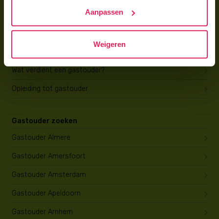
Trainingen & cursussen
Aanpassen
Gastouder worden
Weigeren
Gastouder worden
Wat verdient een gastouder?
Opleiding tot gastouder
Gastouder zoeken
Gastouder Almere
Gastouder Amersfoort
Gastouder Amsterdam
Gastouder Apeldoorn
Gastouder Arnhem