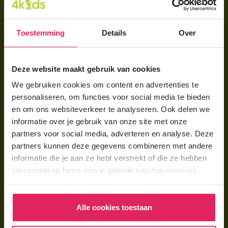
Direct regelen
Aanmelden bij 4Kids
Toestemming
Details
Over
Brochure aanvragen
Berekening maken
Deze website maakt gebruik van cookies
We gebruiken cookies om content en advertenties te
Voor ouders
personaliseren, om functies voor social media te bieden
en om ons websiteverkeer te analyseren. Ook delen we
Wat is gastouderopvang?
informatie over je gebruik van onze site met onze
Wat kost een gastouder?
partners voor social media, adverteren en analyse. Deze
partners kunnen deze gegevens combineren met andere
Hoe vind ik een gastouder?
informatie die je aan ze hebt verstrekt of die ze hebben
verzameld op basis van je gebruik van hun services.
Voor gastouders
Gastouder worden bij 4Kids
Alle cookies toestaan
Hoe vind ik gastkinderen?