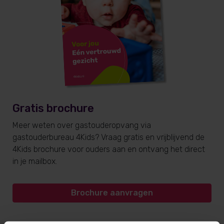
Gratis brochure
Meer weten over gastouderopvang via
gastouderbureau 4Kids? Vraag gratis en vrijblijvend de
4Kids brochure voor ouders aan en ontvang het direct
in je mailbox.
Brochure aanvragen