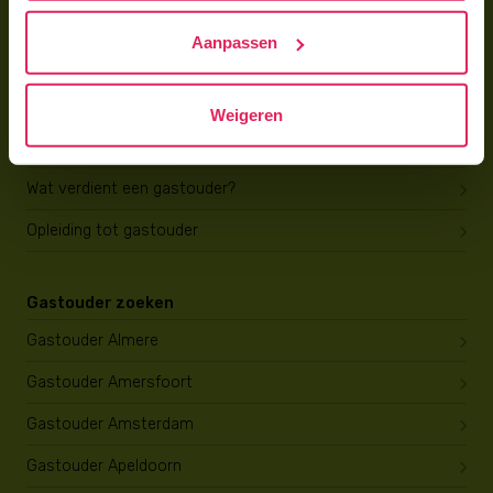
Hoe vind ik gastkinderen?
Aanpassen
Trainingen & cursussen
Gastouder worden
Weigeren
Gastouder worden
Wat verdient een gastouder?
Opleiding tot gastouder
Gastouder zoeken
Gastouder Almere
Gastouder Amersfoort
Gastouder Amsterdam
Gastouder Apeldoorn