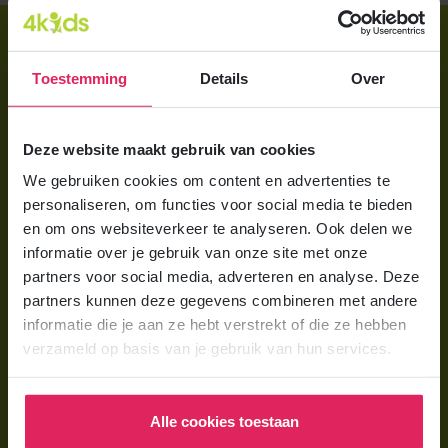
Direct regelen
Aanmelden bij 4Kids
Toestemming
Details
Over
Brochure aanvragen
Deze website maakt gebruik van cookies
Berekening maken
We gebruiken cookies om content en advertenties te
personaliseren, om functies voor social media te bieden
Voor ouders
en om ons websiteverkeer te analyseren. Ook delen we
Wat is gastouderopvang?
informatie over je gebruik van onze site met onze
partners voor social media, adverteren en analyse. Deze
Wat kost een gastouder?
partners kunnen deze gegevens combineren met andere
Hoe vind ik een gastouder?
informatie die je aan ze hebt verstrekt of die ze hebben
verzameld op basis van je gebruik van hun services.
Voor gastouders
Gastouder worden bij 4Kids
Alle cookies toestaan