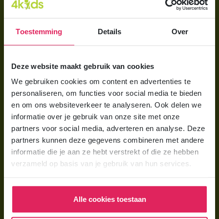
Direct regelen
Aanmelden bij 4Kids
Toestemming
Details
Over
Brochure aanvragen
Berekening maken
Deze website maakt gebruik van cookies
We gebruiken cookies om content en advertenties te
Voor ouders
personaliseren, om functies voor social media te bieden
en om ons websiteverkeer te analyseren. Ook delen we
Wat is gastouderopvang?
informatie over je gebruik van onze site met onze
Wat kost een gastouder?
partners voor social media, adverteren en analyse. Deze
partners kunnen deze gegevens combineren met andere
Hoe vind ik een gastouder?
informatie die je aan ze hebt verstrekt of die ze hebben
verzameld op basis van je gebruik van hun services.
Voor gastouders
Gastouder worden bij 4Kids
Alle cookies toestaan
Hoe vind ik gastkinderen?