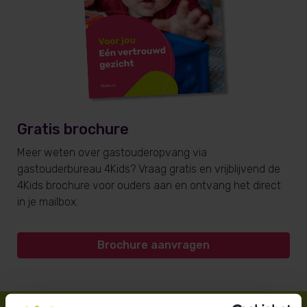
Gratis brochure
Meer weten over gastouderopvang via
gastouderbureau 4Kids? Vraag gratis en vrijblijvend de
4Kids brochure voor ouders aan en ontvang het direct
in je mailbox.
Brochure aanvragen