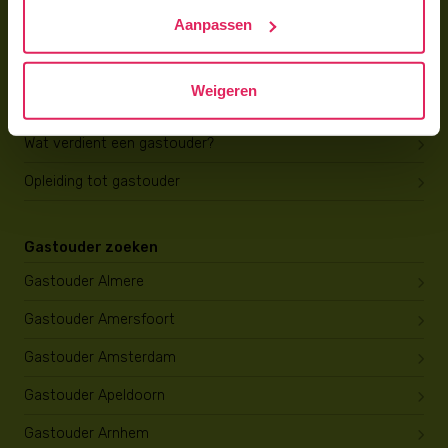
Trainingen & cursussen
Aanpassen
Gastouder worden
Weigeren
Gastouder worden
Wat verdient een gastouder?
Opleiding tot gastouder
Gastouder zoeken
Gastouder Almere
Gastouder Amersfoort
Gastouder Amsterdam
Gastouder Apeldoorn
Gastouder Arnhem