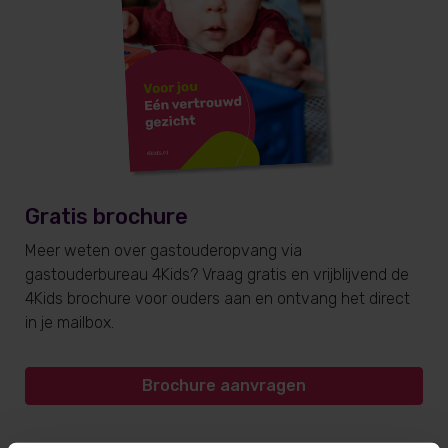
Gratis brochure
Meer weten over gastouderopvang via
gastouderbureau 4Kids? Vraag gratis en vrijblijvend de
4Kids brochure voor ouders aan en ontvang het direct
in je mailbox.
Brochure aanvragen