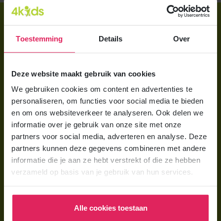
Direct regelen
Aanmelden bij 4Kids
Toestemming
Details
Over
Brochure aanvragen
Deze website maakt gebruik van cookies
Berekening maken
We gebruiken cookies om content en advertenties te
personaliseren, om functies voor social media te bieden
Voor ouders
en om ons websiteverkeer te analyseren. Ook delen we
Wat is gastouderopvang?
informatie over je gebruik van onze site met onze
partners voor social media, adverteren en analyse. Deze
Wat kost een gastouder?
partners kunnen deze gegevens combineren met andere
Hoe vind ik een gastouder?
informatie die je aan ze hebt verstrekt of die ze hebben
verzameld op basis van je gebruik van hun services.
Voor gastouders
Gastouder worden bij 4Kids
Alle cookies toestaan