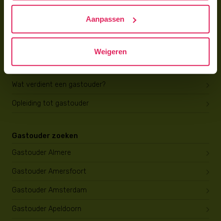
Hoe vind ik gastkinderen?
Aanpassen
Trainingen & cursussen
Gastouder worden
Weigeren
Gastouder worden
Wat verdient een gastouder?
Opleiding tot gastouder
Gastouder zoeken
Gastouder Almere
Gastouder Amersfoort
Gastouder Amsterdam
Gastouder Apeldoorn