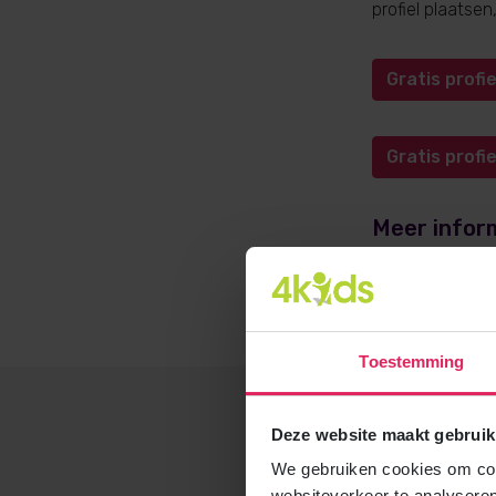
profiel plaatse
Gratis prof
Gratis prof
Meer infor
Meer informati
opvangadvies@4
Toestemming
Deze website maakt gebruik
We gebruiken cookies om cont
websiteverkeer te analyseren