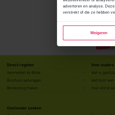
adverteren en analyse. Deze
verstrekt of die ze hebben v
Weigeren
Direct regelen
Voor ouders
Aanmelden bij 4Kids
Wat is gasto
Brochure aanvragen
Wat kost een
Berekening maken
Hoe vind ik e
Gastouder zoeken