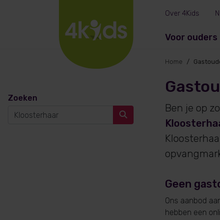
Over 4Kids
N
Voor ouders
Home
Gastoude
Gastou
Zoeken
Ben je op z
Kloosterha
Kloosterhaa
opvangmarkt
Geen gast
Ons aanbod aan 
hebben een onlin