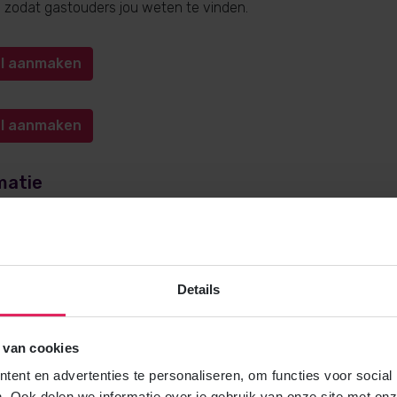
n, zodat gastouders jou weten te vinden.
iel aanmaken
iel aanmaken
matie
e over gastouderopvang via 4Kids? Bel
0572-341000
(keuze 1) o
kids.nl
. Wij helpen je graag!
Details
 van cookies
Gratis brochure
ent en advertenties te personaliseren, om functies voor social
Meer weten over gastouderopvang via
. Ook delen we informatie over je gebruik van onze site met onz