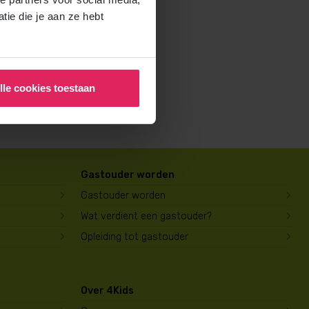
rochure voor ouders aan en
ie die je aan ze hebt
lle cookies toestaan
Gastouder worden
Gastouder worden
Wat verdient een gastouder?
Opleiding tot gastouder
Over 4Kids