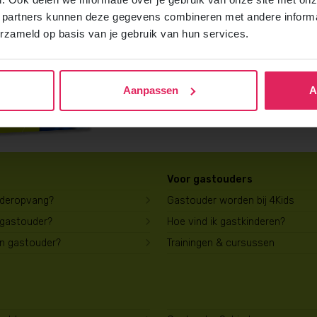
Vraag gratis en vrijblijvend de 4Kids b
 partners kunnen deze gegevens combineren met andere informat
ontvang het direct in je mailbox.
erzameld op basis van je gebruik van hun services.
Brochure aanvragen
Aanpassen
A
Voor gastouders
uderopvang?
Gastouder worden bij 4Kids
 gastouder?
Hoe vind ik gastkinderen?
en gastouder?
Trainingen & cursussen