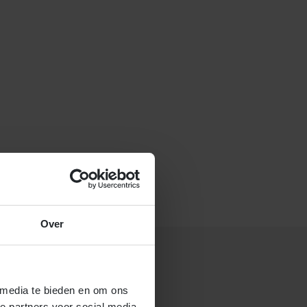
f stuur een e-mail naar
Over
 media te bieden en om ons
 gastouderbureau 4Kids?
e partners voor social media,