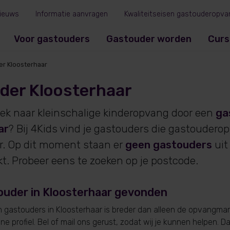
ieuws
Informatie aanvragen
Kwaliteitseisen gastouderopva
Voor gastouders
Gastouder worden
Curs
r Kloosterhaar
der Kloosterhaar
oek naar kleinschalige kinderopvang door een
ga
ar
? Bij 4Kids vind je gastouders die gastoudero
r. Op dit moment staan er
geen gastouders
uit
. Probeer eens te zoeken op je postcode.
ouder in Kloosterhaar gevonden
gastouders in Kloosterhaar is breder dan alleen de opvangmark
e profiel. Bel of mail ons gerust, zodat wij je kunnen helpen. D