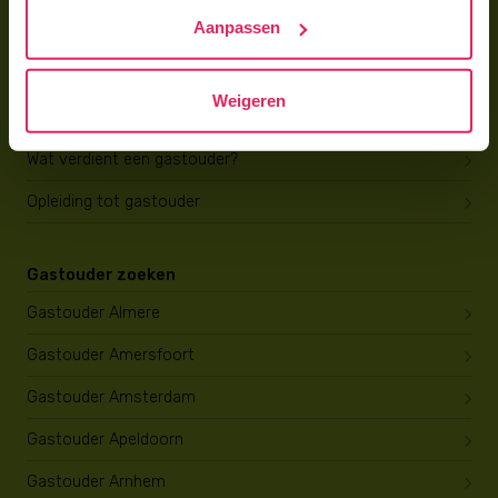
Trainingen & cursussen
Aanpassen
Gastouder worden
Weigeren
Gastouder worden
Wat verdient een gastouder?
Opleiding tot gastouder
Gastouder zoeken
Gastouder Almere
Gastouder Amersfoort
Gastouder Amsterdam
Gastouder Apeldoorn
Gastouder Arnhem