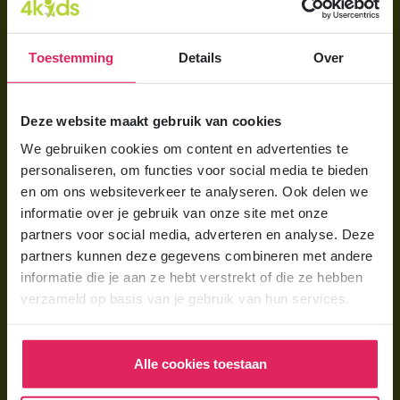
Direct regelen
Aanmelden bij 4Kids
Toestemming
Details
Over
Brochure aanvragen
Berekening maken
Deze website maakt gebruik van cookies
We gebruiken cookies om content en advertenties te
Voor ouders
personaliseren, om functies voor social media te bieden
en om ons websiteverkeer te analyseren. Ook delen we
Wat is gastouderopvang?
informatie over je gebruik van onze site met onze
Wat kost een gastouder?
partners voor social media, adverteren en analyse. Deze
partners kunnen deze gegevens combineren met andere
Hoe vind ik een gastouder?
informatie die je aan ze hebt verstrekt of die ze hebben
verzameld op basis van je gebruik van hun services.
Voor gastouders
Gastouder worden bij 4Kids
Alle cookies toestaan
Hoe vind ik gastkinderen?