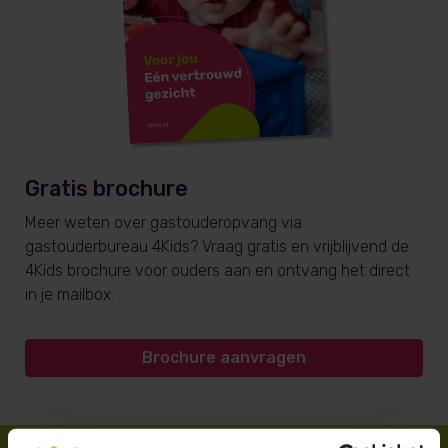
Gratis brochure
Meer weten over gastouderopvang via
gastouderbureau 4Kids? Vraag gratis en vrijblijvend de
4Kids brochure voor ouders aan en ontvang het direct
in je mailbox.
Brochure aanvragen