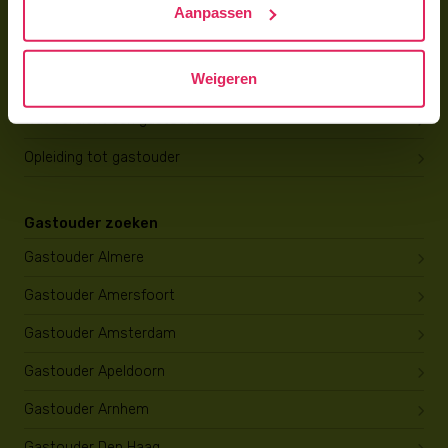
Aanpassen
Gastouder worden
Weigeren
Gastouder worden
Wat verdient een gastouder?
Opleiding tot gastouder
Gastouder zoeken
Gastouder Almere
Gastouder Amersfoort
Gastouder Amsterdam
Gastouder Apeldoorn
Gastouder Arnhem
Gastouder Den Haag