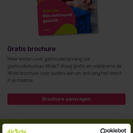
Gratis brochure
Meer weten over gastouderopvang via
gastouderbureau 4Kids? Vraag gratis en vrijblijvend de
4Kids brochure voor ouders aan en ontvang het direct
in je mailbox.
Brochure aanvragen
Direct regelen