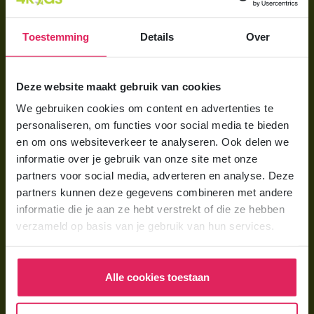
Aanmelden bij 4Kids
Toestemming
Details
Over
Brochure aanvragen
Berekening maken
Deze website maakt gebruik van cookies
We gebruiken cookies om content en advertenties te
Voor ouders
personaliseren, om functies voor social media te bieden
Wat is gastouderopvang?
en om ons websiteverkeer te analyseren. Ook delen we
informatie over je gebruik van onze site met onze
Wat kost een gastouder?
partners voor social media, adverteren en analyse. Deze
Hoe vind ik een gastouder?
partners kunnen deze gegevens combineren met andere
informatie die je aan ze hebt verstrekt of die ze hebben
verzameld op basis van je gebruik van hun services.
Voor gastouders
Gastouder worden bij 4Kids
Alle cookies toestaan
Hoe vind ik gastkinderen?
Trainingen & cursussen