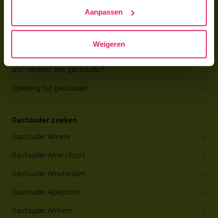
Trainingen & cursussen
Aanpassen
Gastouder worden
Weigeren
Gastouder worden
Wat verdient een gastouder?
Opleiding tot gastouder
Gastouder zoeken
Gastouder Almere
Gastouder Amersfoort
Gastouder Amsterdam
Gastouder Apeldoorn
Gastouder Arnhem