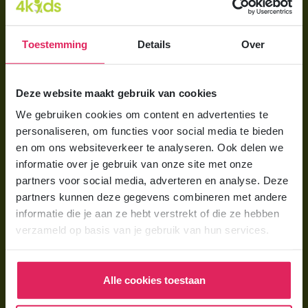
Direct regelen
Aanmelden bij 4Kids
Toestemming
Details
Over
Brochure aanvragen
Berekening maken
Deze website maakt gebruik van cookies
We gebruiken cookies om content en advertenties te
Voor ouders
personaliseren, om functies voor social media te bieden
en om ons websiteverkeer te analyseren. Ook delen we
Wat is gastouderopvang?
informatie over je gebruik van onze site met onze
Wat kost een gastouder?
partners voor social media, adverteren en analyse. Deze
partners kunnen deze gegevens combineren met andere
Hoe vind ik een gastouder?
informatie die je aan ze hebt verstrekt of die ze hebben
verzameld op basis van je gebruik van hun services.
Voor gastouders
Gastouder worden bij 4Kids
Alle cookies toestaan
Hoe vind ik gastkinderen?