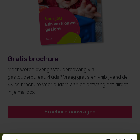
Gratis brochure
Meer weten over gastouderopvang via
gastouderbureau 4Kids? Vraag gratis en vrijblijvend de
4Kids brochure voor ouders aan en ontvang het direct
in je mailbox.
Brochure aanvragen