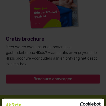
Gratis brochure
Meer weten over gastouderopvang via
gastouderbureau 4Kids? Vraag gratis en vrijblijvend de
4Kids brochure voor ouders aan en ontvang het direct
in je mailbox.
Brochure aanvragen
Direct regelen