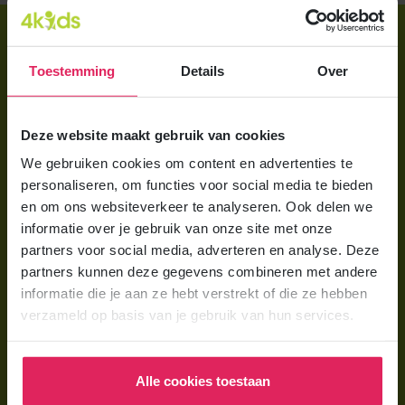
Direct regelen
Aanmelden bij 4Kids
Toestemming
Details
Over
Brochure aanvragen
Deze website maakt gebruik van cookies
Berekening maken
We gebruiken cookies om content en advertenties te
personaliseren, om functies voor social media te bieden
Voor ouders
en om ons websiteverkeer te analyseren. Ook delen we
Wat is gastouderopvang?
informatie over je gebruik van onze site met onze
partners voor social media, adverteren en analyse. Deze
Wat kost een gastouder?
partners kunnen deze gegevens combineren met andere
Hoe vind ik een gastouder?
informatie die je aan ze hebt verstrekt of die ze hebben
verzameld op basis van je gebruik van hun services.
Voor gastouders
Gastouder worden bij 4Kids
Alle cookies toestaan