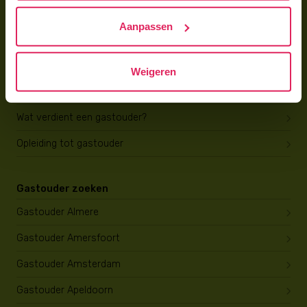
Hoe vind ik gastkinderen?
Aanpassen
Trainingen & cursussen
Gastouder worden
Weigeren
Gastouder worden
Wat verdient een gastouder?
Opleiding tot gastouder
Gastouder zoeken
Gastouder Almere
Gastouder Amersfoort
Gastouder Amsterdam
Gastouder Apeldoorn