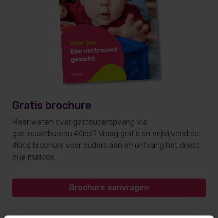
Gratis brochure
Meer weten over gastouderopvang via
gastouderbureau 4Kids? Vraag gratis en vrijblijvend de
4Kids brochure voor ouders aan en ontvang het direct
in je mailbox.
Brochure aanvragen