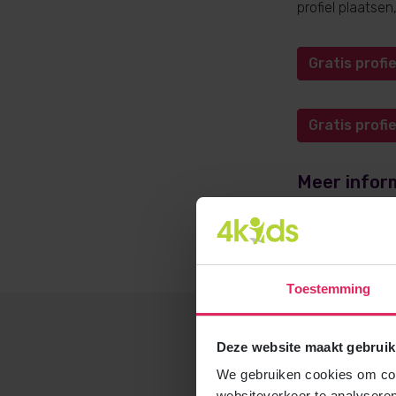
profiel plaatse
Gratis prof
Gratis prof
Meer infor
Meer informati
opvangadvies@4
Toestemming
Deze website maakt gebruik
We gebruiken cookies om cont
websiteverkeer te analyseren