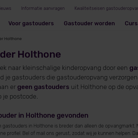
ieuws
Informatie aanvragen
Kwaliteitseisen gastouderopva
Voor gastouders
Gastouder worden
Curs
er Holthone
der Holthone
oek naar kleinschalige kinderopvang door een
ga
ind je gastouders die gastouderopvang verzorgen 
an er
geen gastouders
uit Holthone op de opv
p je postcode.
ouder in Holthone gevonden
gastouders in Holthone is breder dan alleen de opvangmarkt. 
e profiel. Bel of mail ons gerust, zodat wij je kunnen helpen. D