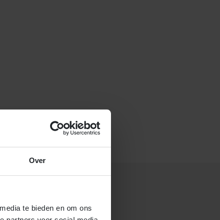
f stuur een e-mail naar
Over
 media te bieden en om ons
 gastouderbureau 4Kids?
e partners voor social media,