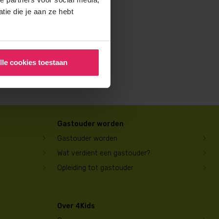
rochure voor ouders aan en
ie die je aan ze hebt
lle cookies toestaan
Gastouder worden
Gastouder worden
Wat verdient een gastouder?
Opleiding tot gastouder
Over 4Kids