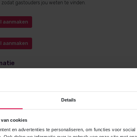
n, zodat gastouders jou weten te vinden.
iel aanmaken
iel aanmaken
matie
e over gastouderopvang via 4Kids? Bel
0572-341000
(keuze 1) o
kids.nl
. Wij helpen je graag!
Details
 van cookies
Gratis brochure
ent en advertenties te personaliseren, om functies voor social
Meer weten over gastouderopvang via
. Ook delen we informatie over je gebruik van onze site met onz