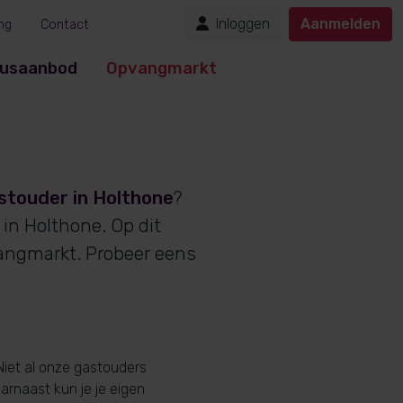
Inloggen
Aanmelden
ng
Contact
usaanbod
Opvangmarkt
stouder in Holthone
?
in Holthone. Op dit
angmarkt. Probeer eens
Niet al onze gastouders
aarnaast kun je je eigen