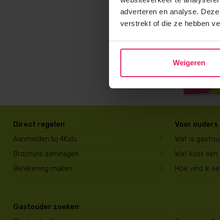
adverteren en analyse. Deze
verstrekt of die ze hebben v
Weigeren
Direct regelen
Voor ouders
Aanmelden bij 4Kids
Wat is gasto
Brochure aanvragen
Wat kost een
Berekening maken
Hoe vind ik e
Gastouder zoeken