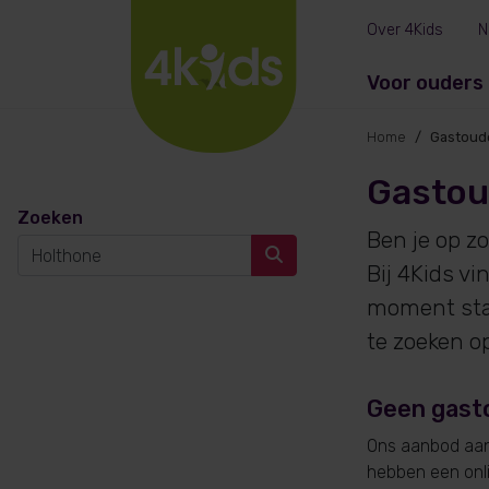
Over 4Kids
N
Voor ouders
Home
Gastoud
Gastou
Zoeken
Ben je op z
Bij 4Kids v
moment sta
te zoeken o
Geen gast
Ons aanbod aan 
hebben een onlin