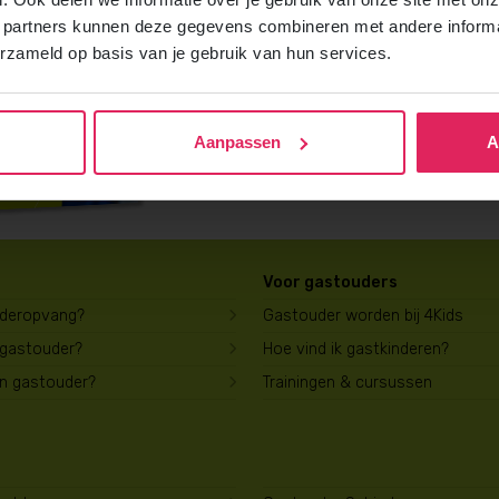
Vraag gratis en vrijblijvend de 4Kids b
 partners kunnen deze gegevens combineren met andere informat
ontvang het direct in je mailbox.
erzameld op basis van je gebruik van hun services.
Brochure aanvragen
Aanpassen
A
Voor gastouders
uderopvang?
Gastouder worden bij 4Kids
 gastouder?
Hoe vind ik gastkinderen?
en gastouder?
Trainingen & cursussen