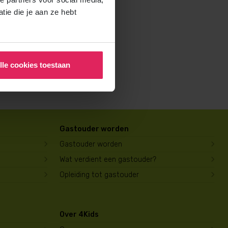
rochure voor ouders aan en
ie die je aan ze hebt
lle cookies toestaan
Gastouder worden
Gastouder worden
Wat verdient een gastouder?
Opleiding tot gastouder
Over 4Kids