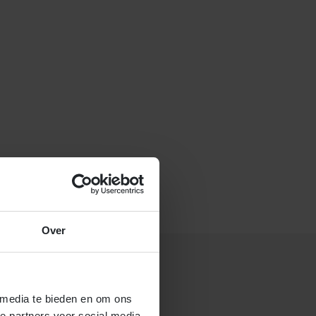
f stuur een e-mail naar
Over
 media te bieden en om ons
 gastouderbureau 4Kids?
e partners voor social media,