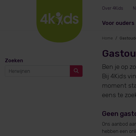
Over 4Kids
N
Voor ouders
Home
Gastoud
Gastou
Zoeken
Ben je op z
Bij 4Kids v
moment sta
eens te zoe
Geen gast
Ons aanbod aan 
hebben een onlin