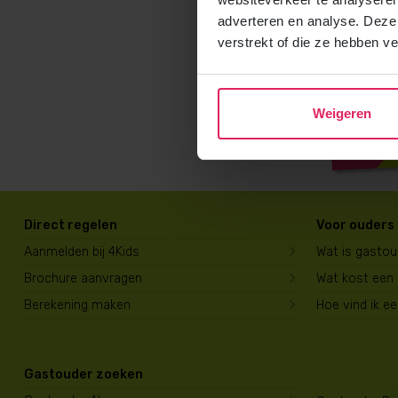
adverteren en analyse. Deze
verstrekt of die ze hebben v
Weigeren
Direct regelen
Voor ouders
Aanmelden bij 4Kids
Wat is gasto
Brochure aanvragen
Wat kost een
Berekening maken
Hoe vind ik e
Gastouder zoeken