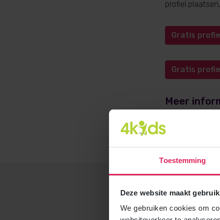
profiel plaatse
Gratis prof
Gratis prof
Meer infor
Meer informati
opvangadvies@4
Toestemming
Deze website maakt gebruik
We gebruiken cookies om cont
websiteverkeer te analyseren