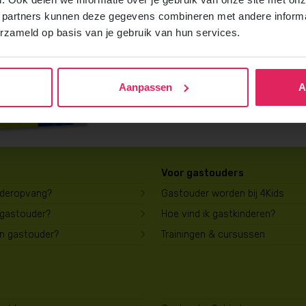
Vraag gratis en vrijblijvend de 4Kids b
 partners kunnen deze gegevens combineren met andere informat
ontvang het direct in je mailbox.
erzameld op basis van je gebruik van hun services.
Brochure aanvragen
Aanpassen
A
Voor gastouders
uderopvang?
Gastouder worden bij 4Kids
 gastouder?
Hoe vind ik gastkinderen?
en gastouder?
Trainingen & cursussen