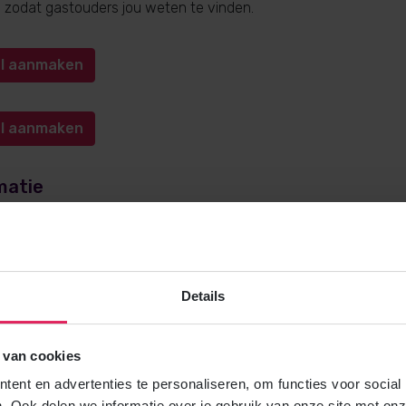
n, zodat gastouders jou weten te vinden.
iel aanmaken
iel aanmaken
matie
e over gastouderopvang via 4Kids? Bel
0572-341000
(keuze 1) o
kids.nl
. Wij helpen je graag!
Details
 van cookies
Gratis brochure
ent en advertenties te personaliseren, om functies voor social
Meer weten over gastouderopvang via
. Ook delen we informatie over je gebruik van onze site met onz