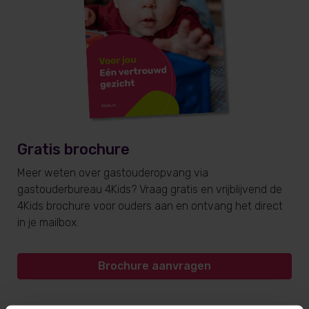
Gratis brochure
Meer weten over gastouderopvang via
gastouderbureau 4Kids? Vraag gratis en vrijblijvend de
4Kids brochure voor ouders aan en ontvang het direct
in je mailbox.
Brochure aanvragen