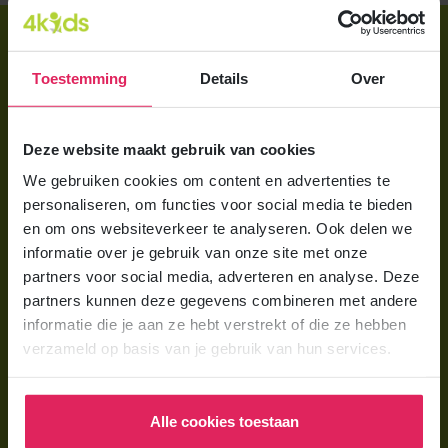
Direct regelen
Aanmelden bij 4Kids
Toestemming
Details
Over
Brochure aanvragen
Deze website maakt gebruik van cookies
Berekening maken
We gebruiken cookies om content en advertenties te
personaliseren, om functies voor social media te bieden
Voor ouders
en om ons websiteverkeer te analyseren. Ook delen we
Wat is gastouderopvang?
informatie over je gebruik van onze site met onze
partners voor social media, adverteren en analyse. Deze
Wat kost een gastouder?
partners kunnen deze gegevens combineren met andere
Hoe vind ik een gastouder?
informatie die je aan ze hebt verstrekt of die ze hebben
verzameld op basis van je gebruik van hun services.
Voor gastouders
Gastouder worden bij 4Kids
Alle cookies toestaan