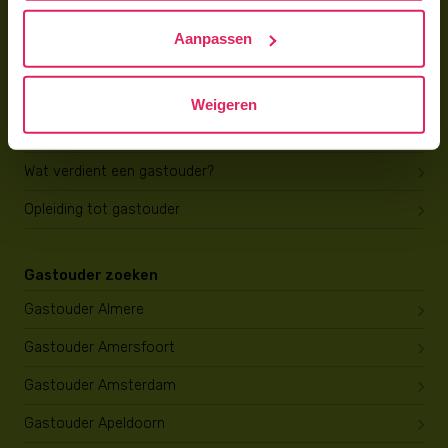
Hoe vind ik gastkinderen?
Aanpassen
Trainingen & cursussen
Gastouder worden
Weigeren
Gastouder worden
Wat verdient een gastouder?
Opleiding tot gastouder
Gastouder zoeken
Gastouder Almere
Gastouder Amersfoort
Gastouder Amsterdam
Gastouder Apeldoorn