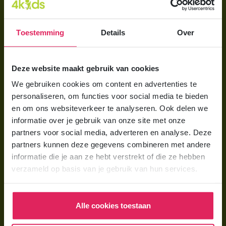
Direct regelen
Aanmelden bij 4Kids
Toestemming
Details
Over
Brochure aanvragen
Berekening maken
Deze website maakt gebruik van cookies
We gebruiken cookies om content en advertenties te
Voor ouders
personaliseren, om functies voor social media te bieden
en om ons websiteverkeer te analyseren. Ook delen we
Wat is gastouderopvang?
informatie over je gebruik van onze site met onze
Wat kost een gastouder?
partners voor social media, adverteren en analyse. Deze
partners kunnen deze gegevens combineren met andere
Hoe vind ik een gastouder?
informatie die je aan ze hebt verstrekt of die ze hebben
verzameld op basis van je gebruik van hun services.
Voor gastouders
Gastouder worden bij 4Kids
Alle cookies toestaan
Hoe vind ik gastkinderen?