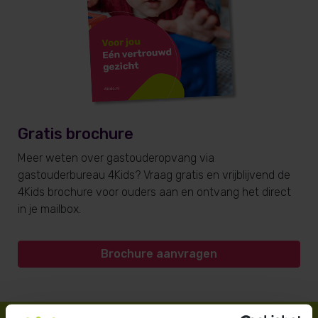
Gratis brochure
Meer weten over gastouderopvang via
gastouderbureau 4Kids? Vraag gratis en vrijblijvend de
4Kids brochure voor ouders aan en ontvang het direct
in je mailbox.
Brochure aanvragen