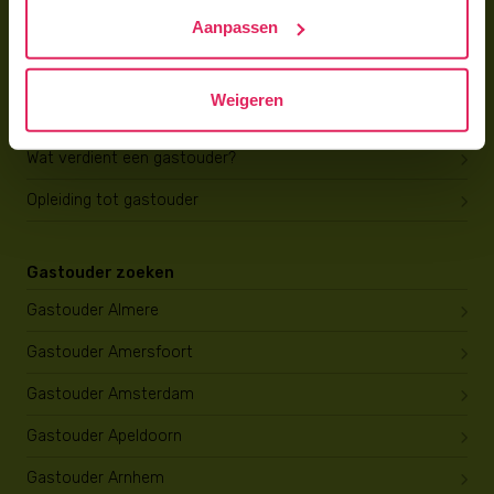
Trainingen & cursussen
Aanpassen
Gastouder worden
Weigeren
Gastouder worden
Wat verdient een gastouder?
Opleiding tot gastouder
Gastouder zoeken
Gastouder Almere
Gastouder Amersfoort
Gastouder Amsterdam
Gastouder Apeldoorn
Gastouder Arnhem