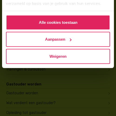
verzameld op basis van je gebruik van hun services.
Wat is gastouderopvang?
Wat kost een gastouder?
Alle cookies toestaan
Hoe vind ik een gastouder?
Aanpassen
Voor gastouders
Gastouder worden bij 4Kids
Weigeren
Hoe vind ik gastkinderen?
Trainingen & cursussen
Gastouder worden
Gastouder worden
Wat verdient een gastouder?
Opleiding tot gastouder