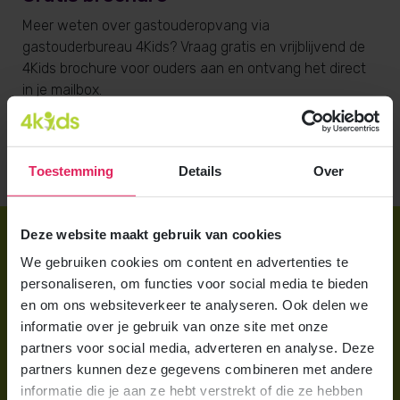
Meer weten over gastouderopvang via
gastouderbureau 4Kids? Vraag gratis en vrijblijvend de
4Kids brochure voor ouders aan en ontvang het direct
in je mailbox.
Brochure aanvragen
Toestemming
Details
Over
Deze website maakt gebruik van cookies
Direct regelen
We gebruiken cookies om content en advertenties te
Aanmelden bij 4Kids
personaliseren, om functies voor social media te bieden
en om ons websiteverkeer te analyseren. Ook delen we
Brochure aanvragen
informatie over je gebruik van onze site met onze
Berekening maken
partners voor social media, adverteren en analyse. Deze
partners kunnen deze gegevens combineren met andere
informatie die je aan ze hebt verstrekt of die ze hebben
Voor ouders