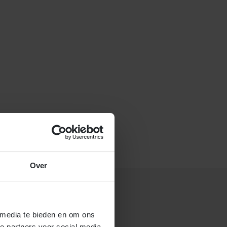
f stuur een e-mail naar
Over
 media te bieden en om ons
 gastouderbureau 4Kids?
e partners voor social media,