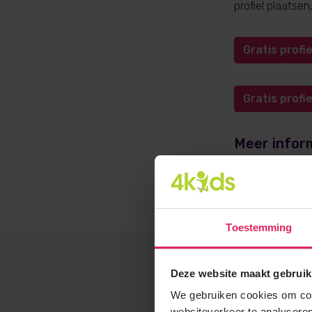
profiel plaatse
Gratis prof
Gratis prof
Meer infor
Meer informati
opvangadvies@4
Toestemming
Deze website maakt gebruik
We gebruiken cookies om cont
websiteverkeer te analyseren