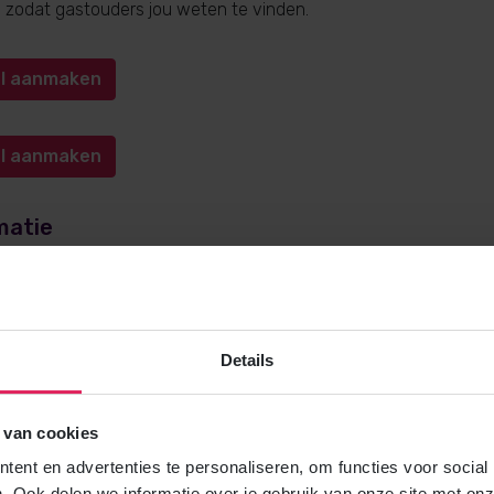
n, zodat gastouders jou weten te vinden.
iel aanmaken
iel aanmaken
matie
e over gastouderopvang via 4Kids? Bel
0572-341000
(keuze 1) o
kids.nl
. Wij helpen je graag!
Details
 van cookies
Gratis brochure
ent en advertenties te personaliseren, om functies voor social
Meer weten over gastouderopvang via
. Ook delen we informatie over je gebruik van onze site met onz