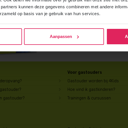
Vraag gratis en vrijblijvend de 4Kids b
 partners kunnen deze gegevens combineren met andere informat
ontvang het direct in je mailbox.
erzameld op basis van je gebruik van hun services.
Brochure aanvragen
Aanpassen
A
Voor gastouders
uderopvang?
Gastouder worden bij 4Kids
 gastouder?
Hoe vind ik gastkinderen?
en gastouder?
Trainingen & cursussen