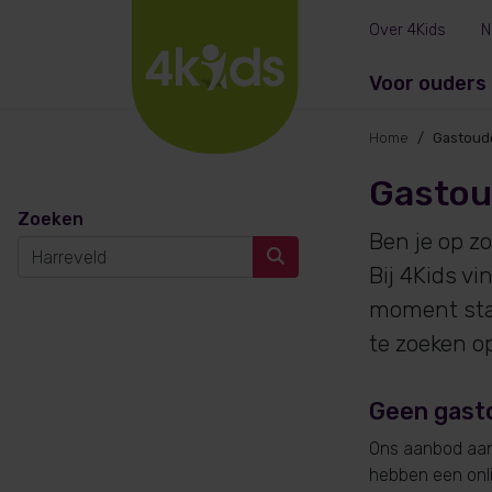
Over 4Kids
N
Voor ouders
Home
Gastoude
Gastou
Zoeken
Ben je op z
Bij 4Kids v
moment sta
te zoeken o
Geen gast
Ons aanbod aan 
hebben een onlin