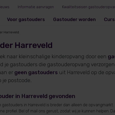
ieuws
Informatie aanvragen
Kwaliteitseisen gastouderopva
Voor gastouders
Gastouder worden
Curs
r Harreveld
der Harreveld
oek naar kleinschalige kinderopvang door een
ga
ind je gastouders die gastouderopvang verzorgen 
an er
geen gastouders
uit Harreveld op de op
p je postcode.
ouder in Harreveld gevonden
gastouders in Harreveld is breder dan alleen de opvangmarkt. 
e profiel. Bel of mail ons gerust, zodat wij je kunnen helpen. D