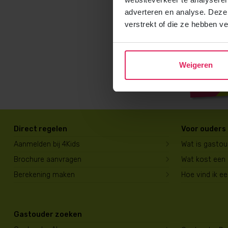
adverteren en analyse. Deze
verstrekt of die ze hebben v
Weigeren
Direct regelen
Voor ouders
Aanmelden bij 4Kids
Wat is gasto
Brochure aanvragen
Wat kost een
Berekening maken
Hoe vind ik e
Gastouder zoeken