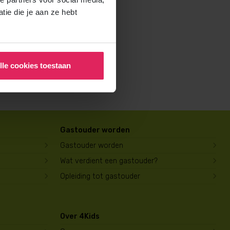
rochure voor ouders aan en
ie die je aan ze hebt
lle cookies toestaan
Gastouder worden
Gastouder worden
Wat verdient een gastouder?
Opleiding tot gastouder
Over 4Kids