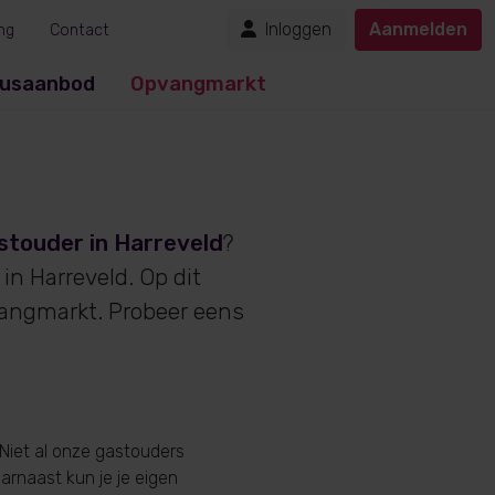
Inloggen
Aanmelden
ng
Contact
usaanbod
Opvangmarkt
stouder in Harreveld
?
in Harreveld. Op dit
vangmarkt. Probeer eens
Niet al onze gastouders
aarnaast kun je je eigen