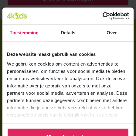
Direct regelen
Toestemming
Details
Over
Aanmelden bij 4Kids
Brochure aanvragen
Deze website maakt gebruik van cookies
We gebruiken cookies om content en advertenties te
Berekening maken
personaliseren, om functies voor social media te bieden
en om ons websiteverkeer te analyseren. Ook delen we
Voor ouders
informatie over je gebruik van onze site met onze
Wat is gastouderopvang?
partners voor social media, adverteren en analyse. Deze
partners kunnen deze gegevens combineren met andere
Wat kost een gastouder?
informatie die je aan ze hebt verstrekt of die ze hebben
verzameld op basis van je gebruik van hun services.
Hoe vind ik een gastouder?
Voor gastouders