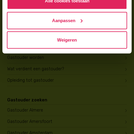
Alle cookies toestaan
Gastouder worden bij 4Kids
Hoe vind ik gastkinderen?
Aanpassen
Trainingen & cursussen
Weigeren
Gastouder worden
Gastouder worden
Wat verdient een gastouder?
Opleiding tot gastouder
Gastouder zoeken
Gastouder Almere
Gastouder Amersfoort
Gastouder Amsterdam