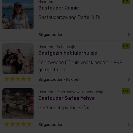
LRK
Haarlem
Gastouder Jamie
Gastouderopvang Dartel & Blij
Bij gastouder
LRK
Haarlem
- Schalkwijk
Gastgezin het luierhuisje
Een tweede (T)huis voor kinderen. LRKP
geregistreerd.
Bij gastouder
•
flexibel
LRK
Haarlem
- Boerhaavewijk , schalkwijk
Gastouder Safaa Yehya
Gastouderopvang Safaa
Bij gastouder