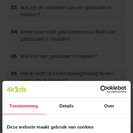
03
Wat zijn de voordelen van een gastouder in
Haarlem?
04
Welke eisen stelt gastouderbureau 4Kids aan
gastouders in Haarlem?
05
Wat kost een gastouder in Haarlem?
06
Heb ik recht op kinderopvangtoeslag bij een
gastouder in Haarlem?
07
Kan oma of een familielid gastouder worden in
Haarlem?
Toestemming
Details
Over
Deze website maakt gebruik van cookies