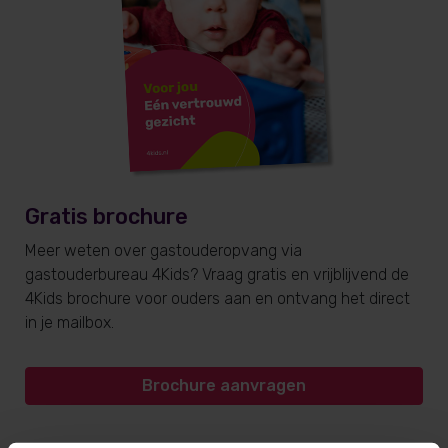
Gratis brochure
Meer weten over gastouderopvang via
gastouderbureau 4Kids? Vraag gratis en vrijblijvend de
4Kids brochure voor ouders aan en ontvang het direct
in je mailbox.
Brochure aanvragen