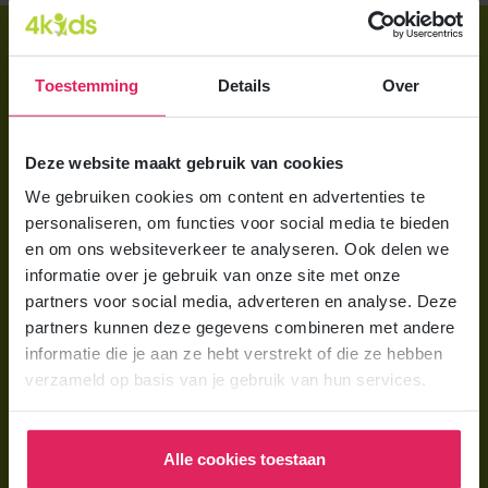
Direct regelen
Aanmelden bij 4Kids
Toestemming
Details
Over
Brochure aanvragen
Deze website maakt gebruik van cookies
Berekening maken
We gebruiken cookies om content en advertenties te
personaliseren, om functies voor social media te bieden
Voor ouders
en om ons websiteverkeer te analyseren. Ook delen we
Wat is gastouderopvang?
informatie over je gebruik van onze site met onze
partners voor social media, adverteren en analyse. Deze
Wat kost een gastouder?
partners kunnen deze gegevens combineren met andere
Hoe vind ik een gastouder?
informatie die je aan ze hebt verstrekt of die ze hebben
verzameld op basis van je gebruik van hun services.
Voor gastouders
Gastouder worden bij 4Kids
Alle cookies toestaan