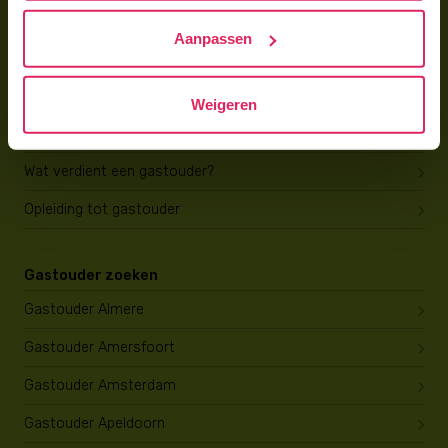
Hoe vind ik gastkinderen?
Aanpassen
Trainingen & cursussen
Gastouder worden
Weigeren
Gastouder worden
Wat verdient een gastouder?
Opleiding tot gastouder
Gastouder zoeken
Gastouder Almere
Gastouder Amersfoort
Gastouder Amsterdam
Gastouder Apeldoorn