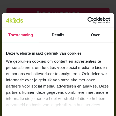
Brochure aanvragen
Toestemming
Details
Over
Direct regelen
Aanmelden bij 4Kids
Deze website maakt gebruik van cookies
Brochure aanvragen
We gebruiken cookies om content en advertenties te
personaliseren, om functies voor social media te bieden
Berekening maken
en om ons websiteverkeer te analyseren. Ook delen we
informatie over je gebruik van onze site met onze
Voor ouders
partners voor social media, adverteren en analyse. Deze
partners kunnen deze gegevens combineren met andere
Wat is gastouderopvang?
informatie die je aan ze hebt verstrekt of die ze hebben
Wat kost een gastouder?
verzameld op basis van je gebruik van hun services.
Hoe vind ik een gastouder?