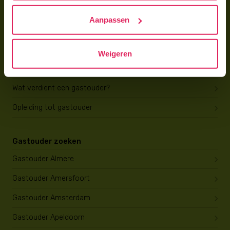
Hoe vind ik gastkinderen?
Aanpassen
Trainingen & cursussen
Gastouder worden
Weigeren
Gastouder worden
Wat verdient een gastouder?
Opleiding tot gastouder
Gastouder zoeken
Gastouder Almere
Gastouder Amersfoort
Gastouder Amsterdam
Gastouder Apeldoorn