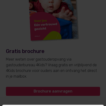
Gratis brochure
Meer weten over gastouderopvang via
gastouderbureau 4Kids? Vraag gratis en vrijblijvend de
4Kids brochure voor ouders aan en ontvang het direct
in je mailbox.
Brochure aanvragen