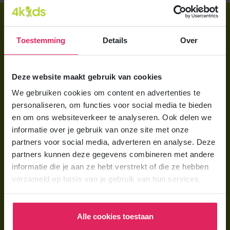
Direct regelen
Aanmelden bij 4Kids
Toestemming
Details
Over
Brochure aanvragen
Deze website maakt gebruik van cookies
Berekening maken
We gebruiken cookies om content en advertenties te
personaliseren, om functies voor social media te bieden
Voor ouders
en om ons websiteverkeer te analyseren. Ook delen we
Wat is gastouderopvang?
informatie over je gebruik van onze site met onze
partners voor social media, adverteren en analyse. Deze
Wat kost een gastouder?
partners kunnen deze gegevens combineren met andere
Hoe vind ik een gastouder?
informatie die je aan ze hebt verstrekt of die ze hebben
verzameld op basis van je gebruik van hun services.
Voor gastouders
Gastouder worden bij 4Kids
Alle cookies toestaan