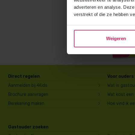
adverteren en analyse. Deze
verstrekt of die ze hebben v
Weigeren
Direct regelen
Voor ouders
Aanmelden bij 4Kids
Wat is gasto
Brochure aanvragen
Wat kost een
Berekening maken
Hoe vind ik e
Gastouder zoeken