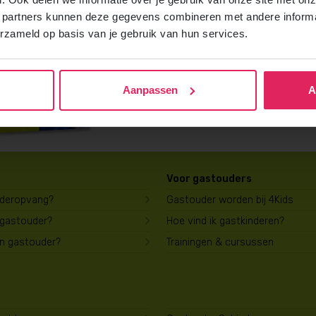
Vraag gratis en vrijblijvend de 4Kids b
 partners kunnen deze gegevens combineren met andere informat
ontvang het direct in je mailbox.
erzameld op basis van je gebruik van hun services.
Brochure aanvragen
Aanpassen
A
Voor gastouders
uderopvang?
Gastouder worden bij 4Kids
 gastouder?
Hoe vind ik gastkinderen?
en gastouder?
Trainingen & cursussen