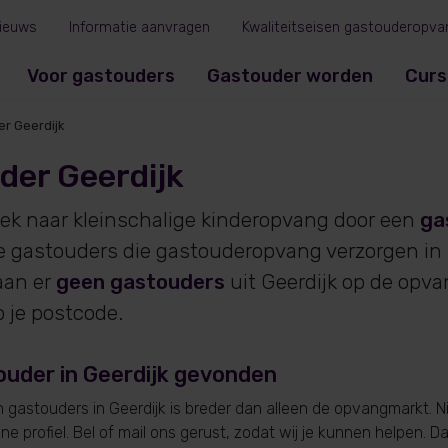
ieuws
Informatie aanvragen
Kwaliteitseisen gastouderopva
Voor gastouders
Gastouder worden
Curs
r Geerdijk
der Geerdijk
oek naar kleinschalige kinderopvang door een
ga
je gastouders die gastouderopvang verzorgen in G
an er
geen gastouders
uit Geerdijk op de opv
p je postcode.
uder in Geerdijk gevonden
gastouders in Geerdijk is breder dan alleen de opvangmarkt. N
e profiel. Bel of mail ons gerust, zodat wij je kunnen helpen. D