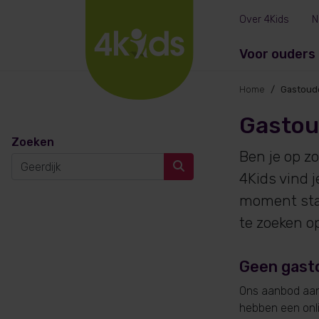
Over 4Kids
N
Voor ouders
Home
Gastoude
Gastou
Zoeken
Ben je op z
4Kids vind 
moment sta
te zoeken o
Geen gasto
Ons aanbod aan 
hebben een onlin