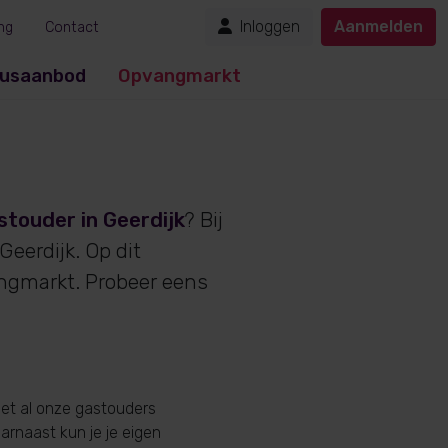
Inloggen
Aanmelden
ng
Contact
usaanbod
Opvangmarkt
stouder in Geerdijk
? Bij
eerdijk. Op dit
angmarkt. Probeer eens
iet al onze gastouders
aarnaast kun je je eigen