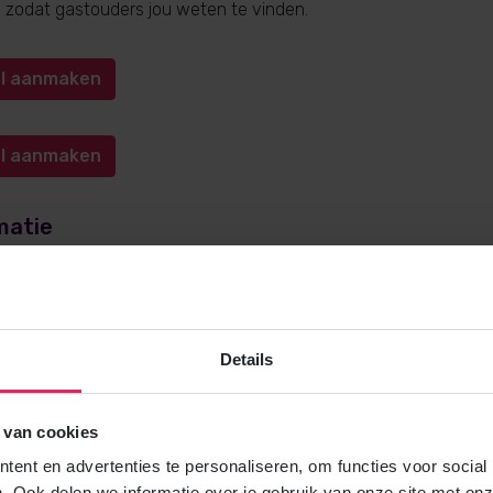
n, zodat gastouders jou weten te vinden.
iel aanmaken
iel aanmaken
matie
e over gastouderopvang via 4Kids? Bel
0572-341000
(keuze 1) o
kids.nl
. Wij helpen je graag!
Details
 van cookies
Gratis brochure
ent en advertenties te personaliseren, om functies voor social
Meer weten over gastouderopvang via
. Ook delen we informatie over je gebruik van onze site met onz