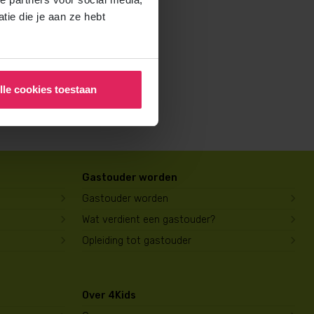
rochure voor ouders aan en
ie die je aan ze hebt
lle cookies toestaan
Gastouder worden
Gastouder worden
Wat verdient een gastouder?
Opleiding tot gastouder
Over 4Kids