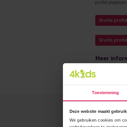
profiel plaatse
Gratis prof
Gratis prof
Meer infor
Meer informati
opvangadvies@4
Toestemming
Deze website maakt gebruik
We gebruiken cookies om cont
websiteverkeer te analyseren