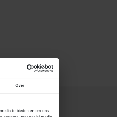
f stuur een e-mail naar
Over
 media te bieden en om ons
 gastouderbureau 4Kids?
e partners voor social media,