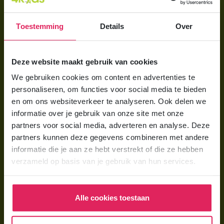
Aanmelden bij 4Kids
Toestemming
Details
Over
Brochure aanvragen
Berekening maken
Deze website maakt gebruik van cookies
We gebruiken cookies om content en advertenties te
Voor ouders
personaliseren, om functies voor social media te bieden
Wat is gastouderopvang?
en om ons websiteverkeer te analyseren. Ook delen we
informatie over je gebruik van onze site met onze
Wat kost een gastouder?
partners voor social media, adverteren en analyse. Deze
Hoe vind ik een gastouder?
partners kunnen deze gegevens combineren met andere
informatie die je aan ze hebt verstrekt of die ze hebben
verzameld op basis van je gebruik van hun services.
Voor gastouders
Gastouder worden bij 4Kids
Alle cookies toestaan
Hoe vind ik gastkinderen?
Trainingen & cursussen