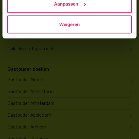
Aanpassen
Gastouder worden
Weigeren
Gastouder worden
Wat verdient een gastouder?
Opleiding tot gastouder
Gastouder zoeken
Gastouder Almere
Gastouder Amersfoort
Gastouder Amsterdam
Gastouder Apeldoorn
Gastouder Arnhem
Gastouder Den Haag