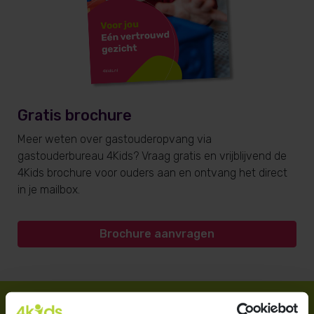
Gratis brochure
Meer weten over gastouderopvang via
gastouderbureau 4Kids? Vraag gratis en vrijblijvend de
4Kids brochure voor ouders aan en ontvang het direct
in je mailbox.
Brochure aanvragen
Direct regelen