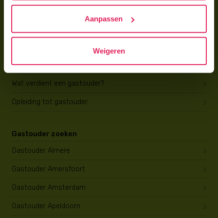
Hoe vind ik gastkinderen?
Aanpassen
Trainingen & cursussen
Gastouder worden
Weigeren
Gastouder worden
Wat verdient een gastouder?
Opleiding tot gastouder
Gastouder zoeken
Gastouder Almere
Gastouder Amersfoort
Gastouder Amsterdam
Gastouder Apeldoorn