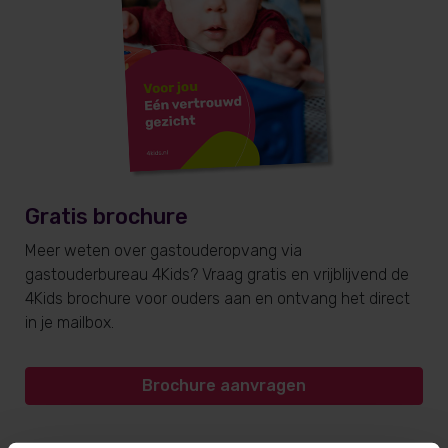
Gratis brochure
Meer weten over gastouderopvang via
gastouderbureau 4Kids? Vraag gratis en vrijblijvend de
4Kids brochure voor ouders aan en ontvang het direct
in je mailbox.
Brochure aanvragen