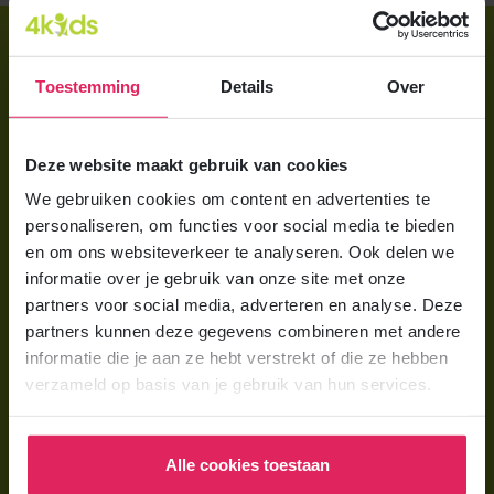
Direct regelen
Aanmelden bij 4Kids
Toestemming
Details
Over
Brochure aanvragen
Deze website maakt gebruik van cookies
Berekening maken
We gebruiken cookies om content en advertenties te
personaliseren, om functies voor social media te bieden
Voor ouders
en om ons websiteverkeer te analyseren. Ook delen we
Wat is gastouderopvang?
informatie over je gebruik van onze site met onze
partners voor social media, adverteren en analyse. Deze
Wat kost een gastouder?
partners kunnen deze gegevens combineren met andere
Hoe vind ik een gastouder?
informatie die je aan ze hebt verstrekt of die ze hebben
verzameld op basis van je gebruik van hun services.
Voor gastouders
Gastouder worden bij 4Kids
Alle cookies toestaan