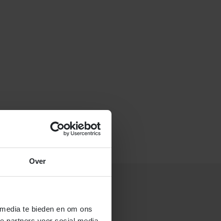
f stuur een e-mail naar
Over
 media te bieden en om ons
 gastouderbureau 4Kids?
e partners voor social media,