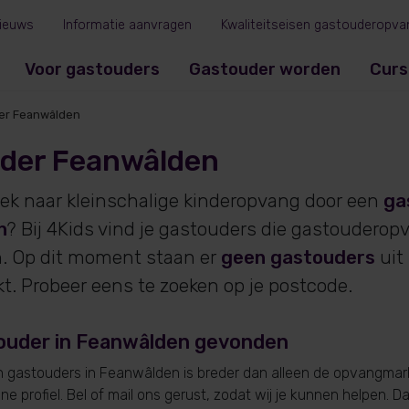
ieuws
Informatie aanvragen
Kwaliteitseisen gastouderopva
Voor gastouders
Gastouder worden
Curs
er Feanwâlden
der Feanwâlden
oek naar kleinschalige kinderopvang door een
ga
n
? Bij 4Kids vind je gastouders die gastouderop
. Op dit moment staan er
geen gastouders
uit
. Probeer eens te zoeken op je postcode.
ouder in Feanwâlden gevonden
 gastouders in Feanwâlden is breder dan alleen de opvangmark
e profiel. Bel of mail ons gerust, zodat wij je kunnen helpen. D