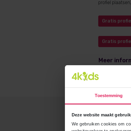
profiel plaatse
Gratis prof
Gratis prof
Meer infor
Meer informati
opvangadvies@4
Toestemming
Deze website maakt gebruik
We gebruiken cookies om cont
websiteverkeer te analyseren