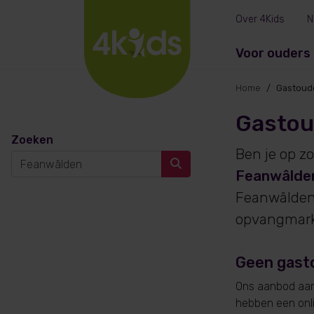
Over 4Kids
N
Voor ouders
Home
Gastoud
Gastou
Zoeken
Ben je op z
Feanwâlde
Feanwâlden
opvangmarkt
Geen gast
Ons aanbod aan
hebben een onlin