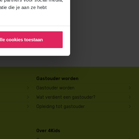
rochure voor ouders aan en
ie die je aan ze hebt
lle cookies toestaan
Gastouder worden
Gastouder worden
Wat verdient een gastouder?
Opleiding tot gastouder
Over 4Kids