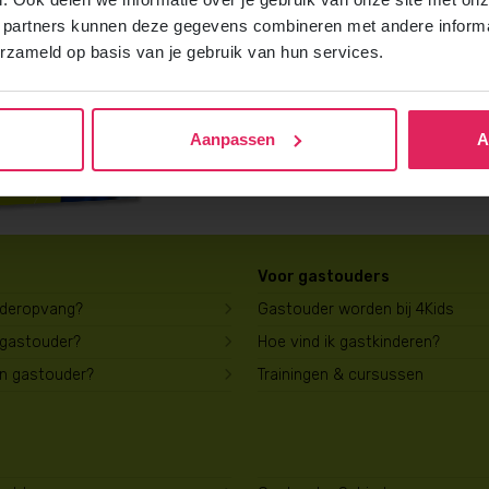
Vraag gratis en vrijblijvend de 4Kids b
 partners kunnen deze gegevens combineren met andere informat
ontvang het direct in je mailbox.
erzameld op basis van je gebruik van hun services.
Brochure aanvragen
Aanpassen
A
Voor gastouders
uderopvang?
Gastouder worden bij 4Kids
 gastouder?
Hoe vind ik gastkinderen?
en gastouder?
Trainingen & cursussen