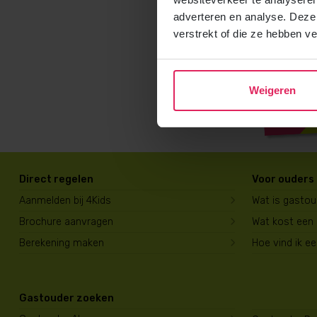
adverteren en analyse. Deze
verstrekt of die ze hebben v
Weigeren
Direct regelen
Voor ouders
Aanmelden bij 4Kids
Wat is gasto
Brochure aanvragen
Wat kost een
Berekening maken
Hoe vind ik e
Gastouder zoeken