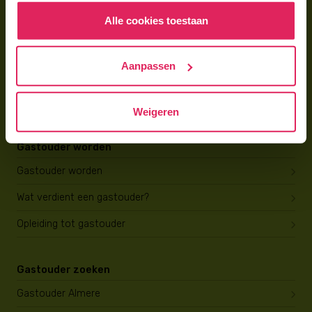
Alle cookies toestaan
Voor gastouders
Gastouder worden bij 4Kids
Aanpassen
Hoe vind ik gastkinderen?
Trainingen & cursussen
Weigeren
Gastouder worden
Gastouder worden
Wat verdient een gastouder?
Opleiding tot gastouder
Gastouder zoeken
Gastouder Almere