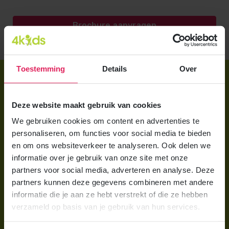
Brochure aanvragen
Toestemming
Details
Over
Direct regelen
Aanmelden bij 4Kids
Deze website maakt gebruik van cookies
Brochure aanvragen
We gebruiken cookies om content en advertenties te
personaliseren, om functies voor social media te bieden
Berekening maken
en om ons websiteverkeer te analyseren. Ook delen we
informatie over je gebruik van onze site met onze
Voor ouders
partners voor social media, adverteren en analyse. Deze
partners kunnen deze gegevens combineren met andere
Wat is gastouderopvang?
informatie die je aan ze hebt verstrekt of die ze hebben
Wat kost een gastouder?
verzameld op basis van je gebruik van hun services.
Hoe vind ik een gastouder?