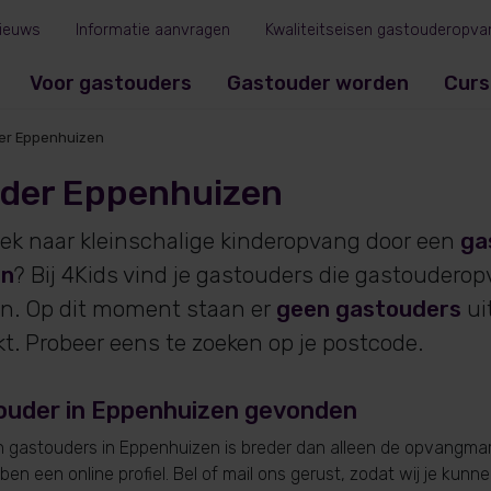
ieuws
Informatie aanvragen
Kwaliteitseisen gastouderopva
Voor gastouders
Gastouder worden
Curs
er Eppenhuizen
der Eppenhuizen
oek naar kleinschalige kinderopvang door een
ga
en
? Bij 4Kids vind je gastouders die gastoudero
n. Op dit moment staan er
geen gastouders
ui
. Probeer eens te zoeken op je postcode.
ouder in Eppenhuizen gevonden
gastouders in Eppenhuizen is breder dan alleen de opvangmark
en een online profiel. Bel of mail ons gerust, zodat wij je kunn