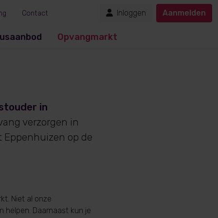
Inloggen
Aanmelden
ng
Contact
usaanbod
Opvangmarkt
stouder in
pvang verzorgen in
t Eppenhuizen op de
t. Niet al onze
en helpen. Daarnaast kun je