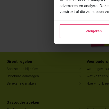
adverteren en analyse. Deze
verstrekt of die ze hebben v
Weigeren
Direct regelen
Voor ouders
Aanmelden bij 4Kids
Wat is gasto
Brochure aanvragen
Wat kost een
Berekening maken
Hoe vind ik e
Gastouder zoeken