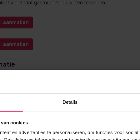
l plaatsen, zodat gastouders jou weten te vinden.
iel aanmaken
iel aanmaken
matie
e over gastouderopvang via 4Kids? Bel
0572-341000
(keuze 1) o
kids.nl
. Wij helpen je graag!
Details
 van cookies
Gratis brochure
ent en advertenties te personaliseren, om functies voor social
Meer weten over gastouderopvang via
. Ook delen we informatie over je gebruik van onze site met onz