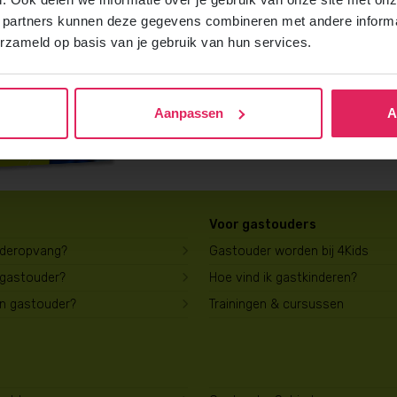
Vraag gratis en vrijblijvend de 4Kids b
 partners kunnen deze gegevens combineren met andere informat
ontvang het direct in je mailbox.
erzameld op basis van je gebruik van hun services.
Brochure aanvragen
Aanpassen
A
Voor gastouders
uderopvang?
Gastouder worden bij 4Kids
 gastouder?
Hoe vind ik gastkinderen?
en gastouder?
Trainingen & cursussen