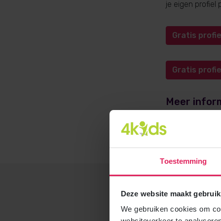
je eigen profie
Gratis prof
Gratis prof
Meer infor
Meer informati
opvangadvies@4
Toestemming
Deze website maakt gebruik
We gebruiken cookies om cont
websiteverkeer te analyseren