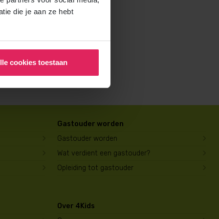
rochure voor ouders aan en
ie die je aan ze hebt
lle cookies toestaan
Gastouder worden
Gastouder worden
Wat verdient een gastouder?
Opleiding tot gastouder
Over 4Kids