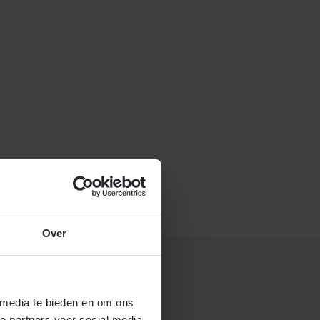
f stuur een e-mail naar
Over
 media te bieden en om ons
 gastouderbureau 4Kids?
e partners voor social media,