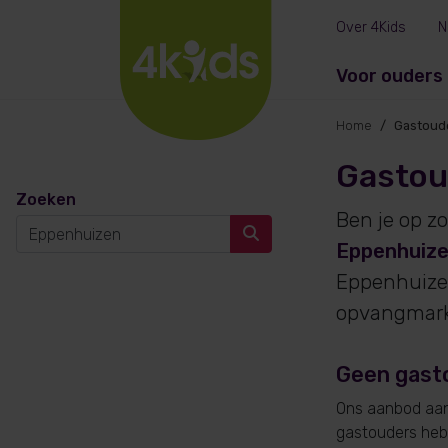
Over 4Kids
N
Voor ouders
Home
Gastoud
Gastou
Zoeken
Ben je op z
Eppenhuiz
Eppenhuize
opvangmarkt
Geen gast
Ons aanbod aan 
gastouders hebb