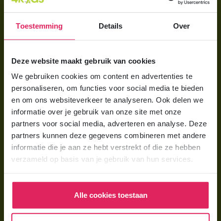
Aanmelden bij 4Kids
Toestemming
Details
Over
Brochure aanvragen
Berekening maken
Deze website maakt gebruik van cookies
We gebruiken cookies om content en advertenties te
Voor ouders
personaliseren, om functies voor social media te bieden
Wat is gastouderopvang?
en om ons websiteverkeer te analyseren. Ook delen we
informatie over je gebruik van onze site met onze
Wat kost een gastouder?
partners voor social media, adverteren en analyse. Deze
Hoe vind ik een gastouder?
partners kunnen deze gegevens combineren met andere
informatie die je aan ze hebt verstrekt of die ze hebben
verzameld op basis van je gebruik van hun services.
Voor gastouders
Gastouder worden bij 4Kids
Alle cookies toestaan
Hoe vind ik gastkinderen?
Trainingen & cursussen