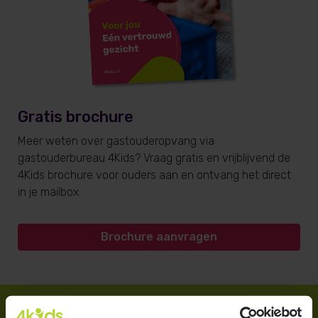
Gratis brochure
Meer weten over gastouderopvang via
gastouderbureau 4Kids? Vraag gratis en vrijblijvend de
4Kids brochure voor ouders aan en ontvang het direct
in je mailbox.
Brochure aanvragen
Direct regelen