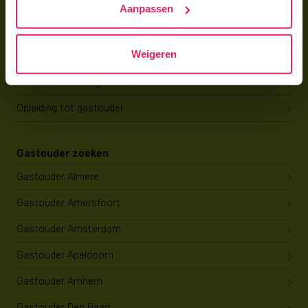
Aanpassen
Gastouder worden
Weigeren
Gastouder worden
Wat verdient een gastouder?
Opleiding tot gastouder
Gastouder zoeken
Gastouder Almere
Gastouder Amersfoort
Gastouder Amsterdam
Gastouder Apeldoorn
Gastouder Arnhem
Gastouder Den Haag