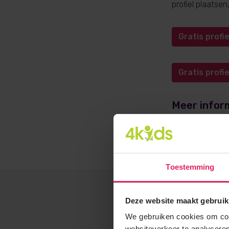
profiel plaatse
Gratis prof
Gratis prof
Meer infor
Meer informati
opvangadvies@4
Toestemming
Deze website maakt gebruik
We gebruiken cookies om cont
websiteverkeer te analyseren