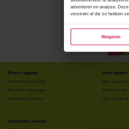
adverteren en analyse. Deze
verstrekt of die ze hebben v
Weigeren
Direct regelen
Voor ouders
Aanmelden bij 4Kids
Wat is gasto
Brochure aanvragen
Wat kost een
Berekening maken
Hoe vind ik e
Gastouder zoeken