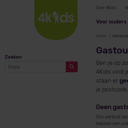
Over 4Kids
N
Voor ouders
Home
Gastoud
Gastou
Zoeken
Ben je op z
4Kids vind 
staan er
ge
je postcode
Geen gast
Ons aanbod aan 
hebben een onlin