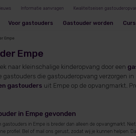
ieuws
Informatie aanvragen
Kwaliteitseisen gastouderopva
Voor gastouders
Gastouder worden
Curs
er Empe
der Empe
oek naar kleinschalige kinderopvang door een
ga
je gastouders die gastouderopvang verzorgen i
en gastouders
uit Empe op de opvangmarkt. Pr
.
ouder in Empe gevonden
gastouders in Empe is breder dan alleen de opvangmarkt. Niet
e profiel. Bel of mail ons gerust, zodat wij je kunnen helpen. D