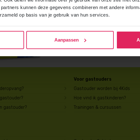
Vraag gratis en vrijblijvend de 4Kids b
 partners kunnen deze gegevens combineren met andere informat
ontvang het direct in je mailbox.
erzameld op basis van je gebruik van hun services.
Brochure aanvragen
Aanpassen
A
Voor gastouders
uderopvang?
Gastouder worden bij 4Kids
 gastouder?
Hoe vind ik gastkinderen?
en gastouder?
Trainingen & cursussen