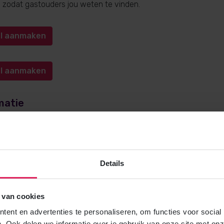
n, zodat gastouders jou weten te vinden.
iel aanmaken
iel aanmaken
matie
e over gastouderopvang via 4Kids? Bel
0572-341000
(keuze 1) o
kids.nl
. Wij helpen je graag!
Details
 van cookies
Gratis brochure
ent en advertenties te personaliseren, om functies voor social
Meer weten over gastouderopvang via
. Ook delen we informatie over je gebruik van onze site met onz