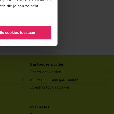
rochure voor ouders aan en
ie die je aan ze hebt
lle cookies toestaan
Gastouder worden
Gastouder worden
Wat verdient een gastouder?
Opleiding tot gastouder
Over 4Kids