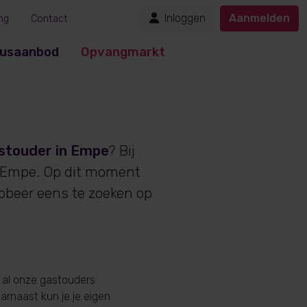
Inloggen
Aanmelden
ng
Contact
usaanbod
Opvangmarkt
stouder in Empe
? Bij
n Empe. Op dit moment
obeer eens te zoeken op
 al onze gastouders
aarnaast kun je je eigen