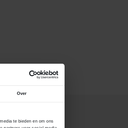
f stuur een e-mail naar
Over
 media te bieden en om ons
 gastouderbureau 4Kids?
e partners voor social media,