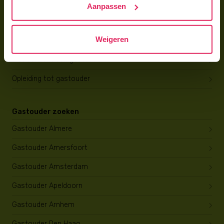
Aanpassen
Gastouder worden
Weigeren
Gastouder worden
Wat verdient een gastouder?
Opleiding tot gastouder
Gastouder zoeken
Gastouder Almere
Gastouder Amersfoort
Gastouder Amsterdam
Gastouder Apeldoorn
Gastouder Arnhem
Gastouder Den Haag