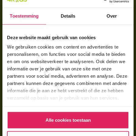
Aanmelden bij 4Kids
Toestemming
Details
Over
Brochure aanvragen
Berekening maken
Deze website maakt gebruik van cookies
We gebruiken cookies om content en advertenties te
Voor ouders
personaliseren, om functies voor social media te bieden
Wat is gastouderopvang?
en om ons websiteverkeer te analyseren. Ook delen we
informatie over je gebruik van onze site met onze
Wat kost een gastouder?
partners voor social media, adverteren en analyse. Deze
Hoe vind ik een gastouder?
partners kunnen deze gegevens combineren met andere
informatie die je aan ze hebt verstrekt of die ze hebben
verzameld op basis van je gebruik van hun services.
Voor gastouders
Gastouder worden bij 4Kids
Alle cookies toestaan
Hoe vind ik gastkinderen?
Trainingen & cursussen