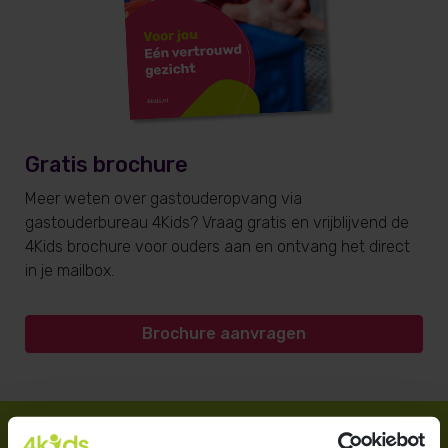
Gratis brochure
Meer weten over gastouderopvang via
gastouderbureau 4Kids? Vraag gratis en vrijblijvend de
4Kids brochure voor ouders aan en ontvang het direct
in je mailbox.
Brochure aanvragen
Direct regelen