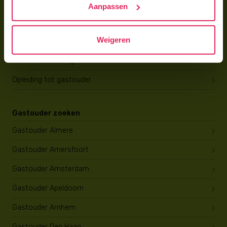
Aanpassen
Gastouder worden
Weigeren
Gastouder worden
Wat verdient een gastouder?
Opleiding tot gastouder
Gastouder zoeken
Gastouder Almere
Gastouder Amersfoort
Gastouder Amsterdam
Gastouder Apeldoorn
Gastouder Arnhem
Gastouder Den Haag