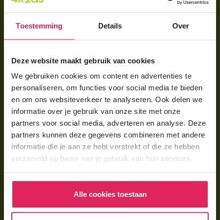
Aanmelden bij 4Kids
Toestemming
Details
Over
Brochure aanvragen
Berekening maken
Deze website maakt gebruik van cookies
We gebruiken cookies om content en advertenties te
Voor ouders
personaliseren, om functies voor social media te bieden
Wat is gastouderopvang?
en om ons websiteverkeer te analyseren. Ook delen we
informatie over je gebruik van onze site met onze
Wat kost een gastouder?
partners voor social media, adverteren en analyse. Deze
Hoe vind ik een gastouder?
partners kunnen deze gegevens combineren met andere
informatie die je aan ze hebt verstrekt of die ze hebben
verzameld op basis van je gebruik van hun services.
Voor gastouders
Gastouder worden bij 4Kids
Alle cookies toestaan
Hoe vind ik gastkinderen?
Trainingen & cursussen