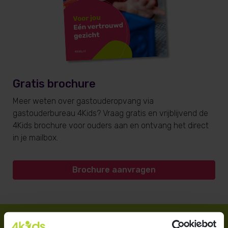
Gratis brochure
Meer weten over gastouderopvang via
gastouderbureau 4Kids? Vraag gratis en vrijblijvend de
4Kids brochure voor ouders aan en ontvang het direct
in je mailbox.
Brochure aanvragen
Direct regelen