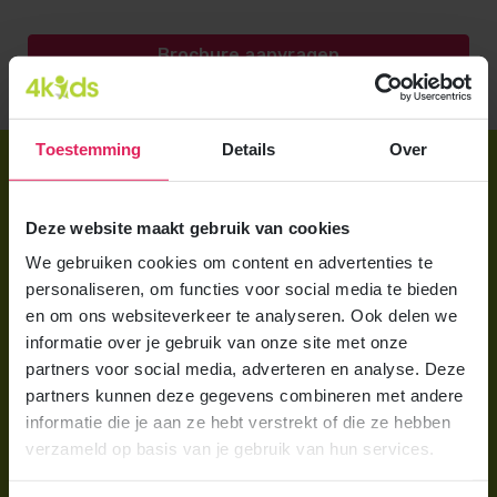
Brochure aanvragen
Toestemming
Details
Over
Direct regelen
Aanmelden bij 4Kids
Deze website maakt gebruik van cookies
Brochure aanvragen
We gebruiken cookies om content en advertenties te
personaliseren, om functies voor social media te bieden
Berekening maken
en om ons websiteverkeer te analyseren. Ook delen we
informatie over je gebruik van onze site met onze
Voor ouders
partners voor social media, adverteren en analyse. Deze
partners kunnen deze gegevens combineren met andere
Wat is gastouderopvang?
informatie die je aan ze hebt verstrekt of die ze hebben
Wat kost een gastouder?
verzameld op basis van je gebruik van hun services.
Hoe vind ik een gastouder?