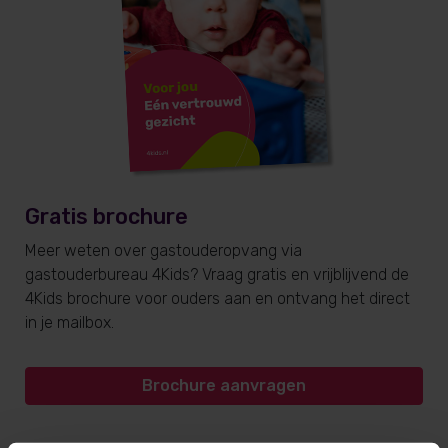
Gratis brochure
Meer weten over gastouderopvang via
gastouderbureau 4Kids? Vraag gratis en vrijblijvend de
4Kids brochure voor ouders aan en ontvang het direct
in je mailbox.
Brochure aanvragen