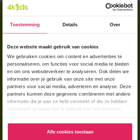
Direct regelen
Aanmelden bij 4Kids
Toestemming
Details
Over
Brochure aanvragen
Deze website maakt gebruik van cookies
Berekening maken
We gebruiken cookies om content en advertenties te
personaliseren, om functies voor social media te bieden
Voor ouders
en om ons websiteverkeer te analyseren. Ook delen we
Wat is gastouderopvang?
informatie over je gebruik van onze site met onze
partners voor social media, adverteren en analyse. Deze
Wat kost een gastouder?
partners kunnen deze gegevens combineren met andere
Hoe vind ik een gastouder?
informatie die je aan ze hebt verstrekt of die ze hebben
verzameld op basis van je gebruik van hun services.
Voor gastouders
Gastouder worden bij 4Kids
Alle cookies toestaan