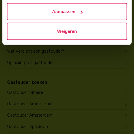
Hoe vind ik gastkinderen?
Aanpassen
Trainingen & cursussen
Gastouder worden
Weigeren
Gastouder worden
Wat verdient een gastouder?
Opleiding tot gastouder
Gastouder zoeken
Gastouder Almere
Gastouder Amersfoort
Gastouder Amsterdam
Gastouder Apeldoorn