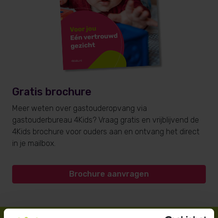
Gratis brochure
Meer weten over gastouderopvang via
gastouderbureau 4Kids? Vraag gratis en vrijblijvend de
4Kids brochure voor ouders aan en ontvang het direct
in je mailbox.
Brochure aanvragen