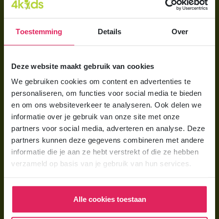
Direct regelen
Aanmelden bij 4Kids
Toestemming
Details
Over
Brochure aanvragen
Berekening maken
Deze website maakt gebruik van cookies
We gebruiken cookies om content en advertenties te
Voor ouders
personaliseren, om functies voor social media te bieden
en om ons websiteverkeer te analyseren. Ook delen we
Wat is gastouderopvang?
informatie over je gebruik van onze site met onze
Wat kost een gastouder?
partners voor social media, adverteren en analyse. Deze
partners kunnen deze gegevens combineren met andere
Hoe vind ik een gastouder?
informatie die je aan ze hebt verstrekt of die ze hebben
verzameld op basis van je gebruik van hun services.
Voor gastouders
Gastouder worden bij 4Kids
Alle cookies toestaan
Hoe vind ik gastkinderen?