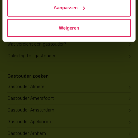
Trainingen & cursussen
Aanpassen
Gastouder worden
Weigeren
Gastouder worden
Wat verdient een gastouder?
Opleiding tot gastouder
Gastouder zoeken
Gastouder Almere
Gastouder Amersfoort
Gastouder Amsterdam
Gastouder Apeldoorn
Gastouder Arnhem