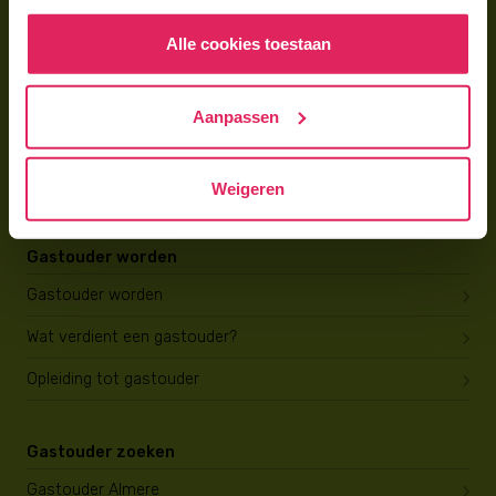
Hoe vind ik een gastouder?
Alle cookies toestaan
Voor gastouders
Gastouder worden bij 4Kids
Aanpassen
Hoe vind ik gastkinderen?
Weigeren
Trainingen & cursussen
Gastouder worden
Gastouder worden
Wat verdient een gastouder?
Opleiding tot gastouder
Gastouder zoeken
Gastouder Almere