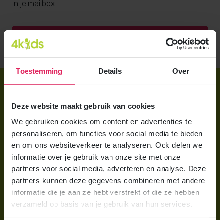
in je mailbox.
Brochure aanvragen
Toestemming
Details
Over
Direct regelen
Aanmelden bij 4Kids
Deze website maakt gebruik van cookies
We gebruiken cookies om content en advertenties te
Brochure aanvragen
personaliseren, om functies voor social media te bieden
Berekening maken
en om ons websiteverkeer te analyseren. Ook delen we
informatie over je gebruik van onze site met onze
partners voor social media, adverteren en analyse. Deze
Voor ouders
partners kunnen deze gegevens combineren met andere
Wat is gastouderopvang?
informatie die je aan ze hebt verstrekt of die ze hebben
verzameld op basis van je gebruik van hun services.
Wat kost een gastouder?