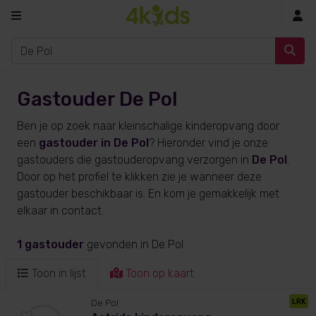
In
Gastouder De Pol
Ben je op zoek naar kleinschalige kinderopvang door
een
gastouder in De Pol
? Hieronder vind je onze
gastouders die gastouderopvang verzorgen in
De Pol
.
Door op het profiel te klikken zie je wanneer deze
gastouder beschikbaar is. En kom je gemakkelijk met
elkaar in contact.
1 gastouder
gevonden
in De Pol
Toon in lijst
Toon op kaart
LRK
De Pol