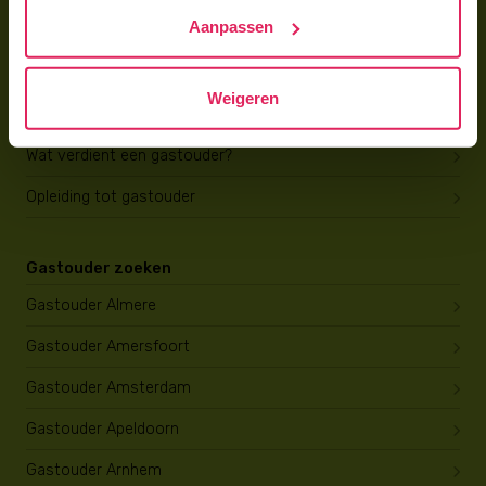
Trainingen & cursussen
Aanpassen
Gastouder worden
Weigeren
Gastouder worden
Wat verdient een gastouder?
Opleiding tot gastouder
Gastouder zoeken
Gastouder Almere
Gastouder Amersfoort
Gastouder Amsterdam
Gastouder Apeldoorn
Gastouder Arnhem