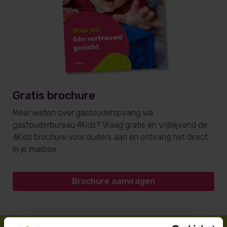
Gratis brochure
Meer weten over gastouderopvang via
gastouderbureau 4Kids? Vraag gratis en vrijblijvend de
4Kids brochure voor ouders aan en ontvang het direct
in je mailbox.
Brochure aanvragen