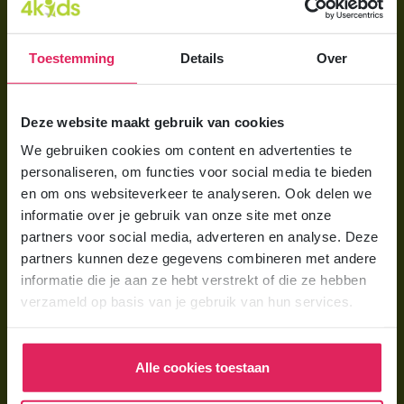
Direct regelen
Aanmelden bij 4Kids
Toestemming
Details
Over
Brochure aanvragen
Berekening maken
Deze website maakt gebruik van cookies
We gebruiken cookies om content en advertenties te
Voor ouders
personaliseren, om functies voor social media te bieden
en om ons websiteverkeer te analyseren. Ook delen we
Wat is gastouderopvang?
informatie over je gebruik van onze site met onze
Wat kost een gastouder?
partners voor social media, adverteren en analyse. Deze
partners kunnen deze gegevens combineren met andere
Hoe vind ik een gastouder?
informatie die je aan ze hebt verstrekt of die ze hebben
verzameld op basis van je gebruik van hun services.
Voor gastouders
Gastouder worden bij 4Kids
Alle cookies toestaan
Hoe vind ik gastkinderen?