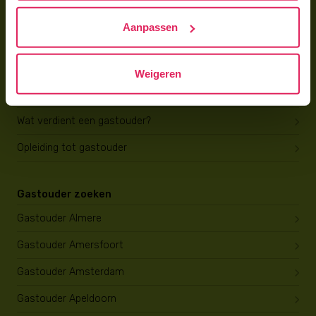
Hoe vind ik gastkinderen?
Aanpassen
Trainingen & cursussen
Gastouder worden
Weigeren
Gastouder worden
Wat verdient een gastouder?
Opleiding tot gastouder
Gastouder zoeken
Gastouder Almere
Gastouder Amersfoort
Gastouder Amsterdam
Gastouder Apeldoorn