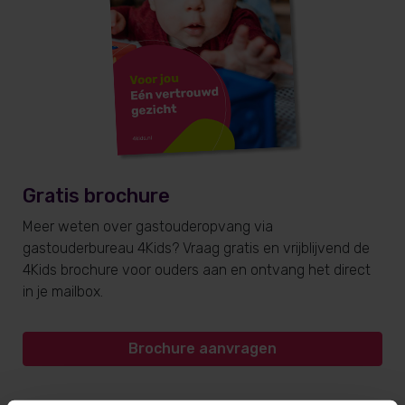
Gratis brochure
Meer weten over gastouderopvang via
gastouderbureau 4Kids? Vraag gratis en vrijblijvend de
4Kids brochure voor ouders aan en ontvang het direct
in je mailbox.
Brochure aanvragen