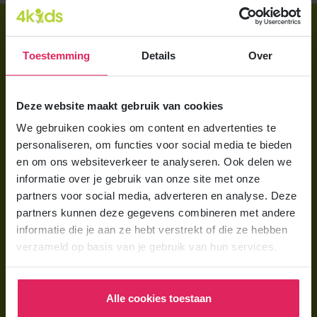
Direct regelen
Aanmelden bij 4Kids
Toestemming
Details
Over
Brochure aanvragen
Deze website maakt gebruik van cookies
Berekening maken
We gebruiken cookies om content en advertenties te
personaliseren, om functies voor social media te bieden
Voor ouders
en om ons websiteverkeer te analyseren. Ook delen we
Wat is gastouderopvang?
informatie over je gebruik van onze site met onze
partners voor social media, adverteren en analyse. Deze
Wat kost een gastouder?
partners kunnen deze gegevens combineren met andere
Hoe vind ik een gastouder?
informatie die je aan ze hebt verstrekt of die ze hebben
verzameld op basis van je gebruik van hun services.
Voor gastouders
Gastouder worden bij 4Kids
Alle cookies toestaan