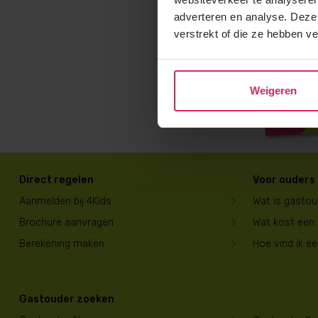
adverteren en analyse. Deze
verstrekt of die ze hebben v
Weigeren
Direct regelen
Voor ouders
Aanmelden bij 4Kids
Wat is gasto
Brochure aanvragen
Wat kost een
Berekening maken
Hoe vind ik e
Gastouder zoeken