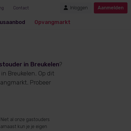
Inloggen
Aanmelden
ng
Contact
usaanbod
Opvangmarkt
stouder in Breukelen
?
in Breukelen. Op dit
vangmarkt. Probeer
 Niet al onze gastouders
aarnaast kun je je eigen