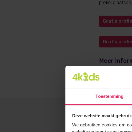
profiel plaatse
Gratis prof
Gratis prof
Meer infor
Meer informati
opvangadvies@4
Toestemming
Deze website maakt gebruik
We gebruiken cookies om cont
websiteverkeer te analyseren