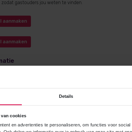
n, zodat gastouders jou weten te vinden.
iel aanmaken
iel aanmaken
matie
e over gastouderopvang via 4Kids? Bel
0572-341000
(keuze 1) o
kids.nl
. Wij helpen je graag!
Details
 van cookies
Gratis brochure
ent en advertenties te personaliseren, om functies voor social
Meer weten over gastouderopvang via
. Ook delen we informatie over je gebruik van onze site met onz