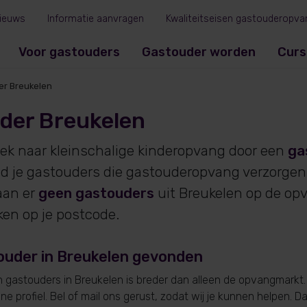
ieuws
Informatie aanvragen
Kwaliteitseisen gastouderopva
Voor gastouders
Gastouder worden
Curs
er Breukelen
der Breukelen
oek naar kleinschalige kinderopvang door een
ga
ind je gastouders die gastouderopvang verzorgen 
an er
geen gastouders
uit Breukelen op de op
ken op je postcode.
ouder in Breukelen gevonden
gastouders in Breukelen is breder dan alleen de opvangmarkt.
e profiel. Bel of mail ons gerust, zodat wij je kunnen helpen. D