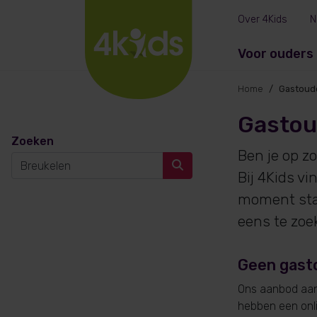
Over 4Kids
N
Voor ouders
Home
Gastoud
Gastou
Zoeken
Ben je op z
Bij 4Kids v
moment sta
eens te zoe
Geen gast
Ons aanbod aan 
hebben een onlin