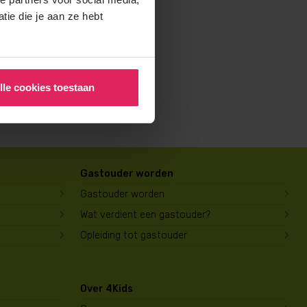
rochure voor ouders aan en
ie die je aan ze hebt
lle cookies toestaan
Gastouder worden
Gastouder worden
Wat verdient een gastouder?
Opleiding tot gastouder
Over 4Kids