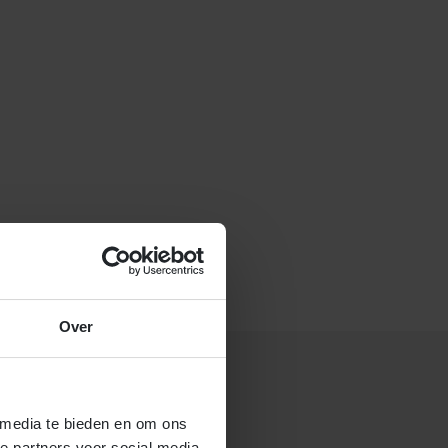
f stuur een e-mail naar
Over
 media te bieden en om ons
 gastouderbureau 4Kids?
e partners voor social media,