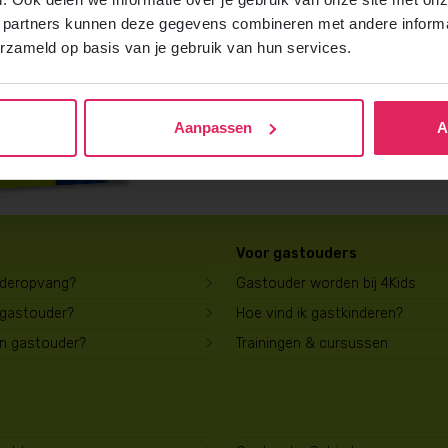
Vraag gratis en vrijblijvend de 4Kids b
 partners kunnen deze gegevens combineren met andere informat
ontvang het direct in je mailbox.
erzameld op basis van je gebruik van hun services.
Brochure aanvragen
Aanpassen
A
Voor gastouders
uderopvang?
Gastouder worden bij 4Kids
 gastouder?
Hoe vind ik gastkinderen?
en gastouder?
Trainingen & cursussen