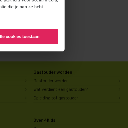
rochure voor ouders aan en
ie die je aan ze hebt
lle cookies toestaan
Gastouder worden
Gastouder worden
Wat verdient een gastouder?
Opleiding tot gastouder
Over 4Kids