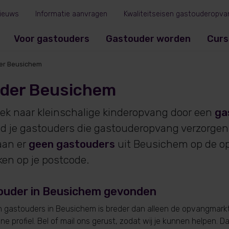
ieuws
Informatie aanvragen
Kwaliteitseisen gastouderopva
Voor gastouders
Gastouder worden
Curs
er Beusichem
der Beusichem
oek naar kleinschalige kinderopvang door een
ga
ind je gastouders die gastouderopvang verzorgen
an er
geen gastouders
uit Beusichem op de o
ken op je postcode.
ouder in Beusichem gevonden
gastouders in Beusichem is breder dan alleen de opvangmarkt.
e profiel. Bel of mail ons gerust, zodat wij je kunnen helpen. D