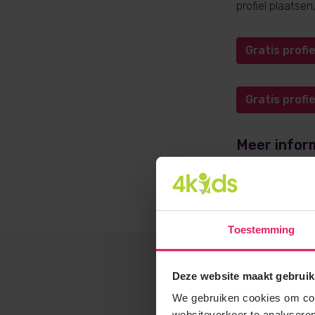
profiel plaatse
Gratis prof
Gratis prof
Meer infor
Meer informati
opvangadvies@4
Toestemming
Deze website maakt gebruik
We gebruiken cookies om cont
websiteverkeer te analyseren