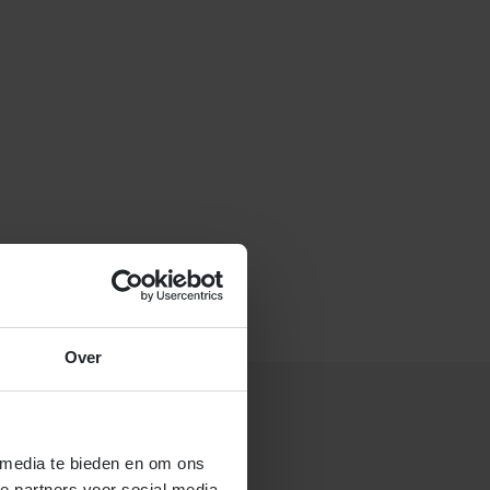
f stuur een e-mail naar
Over
 media te bieden en om ons
 gastouderbureau 4Kids?
e partners voor social media,