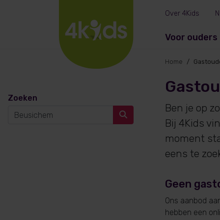
Over 4Kids
N
Voor ouders
Home
Gastoud
Gastou
Zoeken
Ben je op z
Bij 4Kids v
moment sta
eens te zoe
Geen gast
Ons aanbod aan 
hebben een onlin