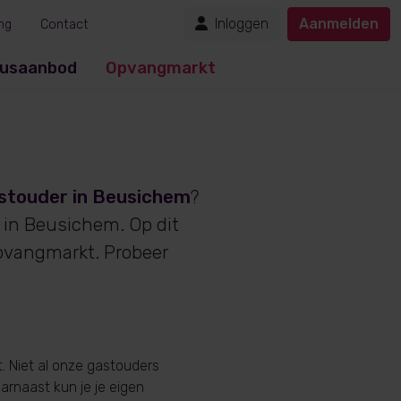
Inloggen
Aanmelden
ng
Contact
usaanbod
Opvangmarkt
stouder in Beusichem
?
 in Beusichem. Op dit
pvangmarkt. Probeer
 Niet al onze gastouders
aarnaast kun je je eigen