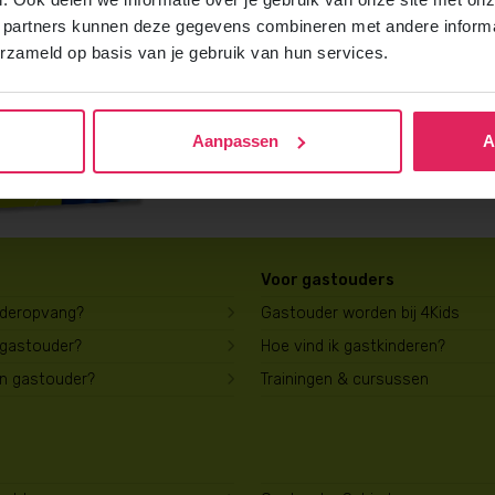
Vraag gratis en vrijblijvend de 4Kids b
 partners kunnen deze gegevens combineren met andere informat
ontvang het direct in je mailbox.
erzameld op basis van je gebruik van hun services.
Brochure aanvragen
Aanpassen
A
Voor gastouders
uderopvang?
Gastouder worden bij 4Kids
 gastouder?
Hoe vind ik gastkinderen?
en gastouder?
Trainingen & cursussen