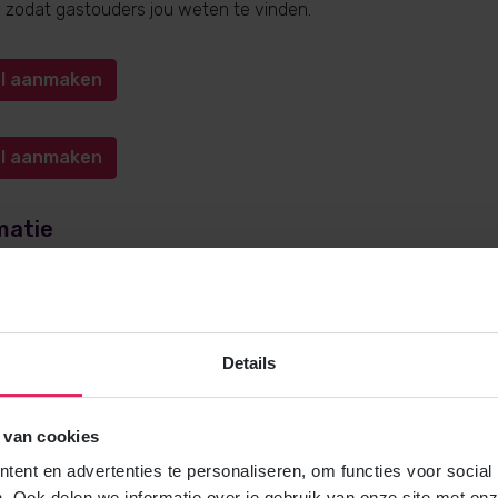
n, zodat gastouders jou weten te vinden.
iel aanmaken
iel aanmaken
matie
e over gastouderopvang via 4Kids? Bel
0572-341000
(keuze 1) o
kids.nl
. Wij helpen je graag!
Details
 van cookies
Gratis brochure
ent en advertenties te personaliseren, om functies voor social
Meer weten over gastouderopvang via
. Ook delen we informatie over je gebruik van onze site met onz