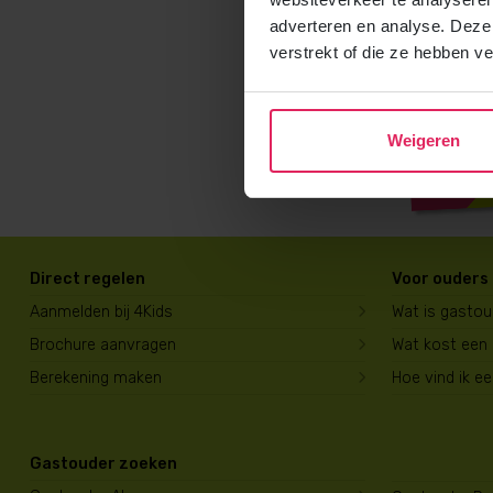
adverteren en analyse. Deze
verstrekt of die ze hebben v
Weigeren
Direct regelen
Voor ouders
Aanmelden bij 4Kids
Wat is gasto
Brochure aanvragen
Wat kost een
Berekening maken
Hoe vind ik e
Gastouder zoeken