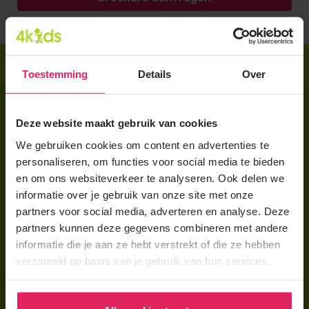
Direct regelen
Toestemming
Details
Over
Aanmelden bij 4Kids
Brochure aanvragen
Deze website maakt gebruik van cookies
We gebruiken cookies om content en advertenties te
Berekening maken
personaliseren, om functies voor social media te bieden
en om ons websiteverkeer te analyseren. Ook delen we
Voor ouders
informatie over je gebruik van onze site met onze
Wat is gastouderopvang?
partners voor social media, adverteren en analyse. Deze
partners kunnen deze gegevens combineren met andere
Wat kost een gastouder?
informatie die je aan ze hebt verstrekt of die ze hebben
verzameld op basis van je gebruik van hun services.
Hoe vind ik een gastouder?
Voor gastouders