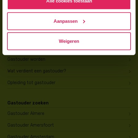
Alle cookies toestaan
Gastouder worden bij 4Kids
Hoe vind ik gastkinderen?
Aanpassen
Trainingen & cursussen
Weigeren
Gastouder worden
Gastouder worden
Wat verdient een gastouder?
Opleiding tot gastouder
Gastouder zoeken
Gastouder Almere
Gastouder Amersfoort
Gastouder Amsterdam