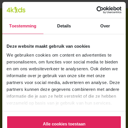
Direct regelen
Toestemming
Details
Over
Aanmelden bij 4Kids
Brochure aanvragen
Deze website maakt gebruik van cookies
Berekening maken
We gebruiken cookies om content en advertenties te
personaliseren, om functies voor social media te bieden
Voor ouders
en om ons websiteverkeer te analyseren. Ook delen we
informatie over je gebruik van onze site met onze
Wat is gastouderopvang?
partners voor social media, adverteren en analyse. Deze
Wat kost een gastouder?
partners kunnen deze gegevens combineren met andere
informatie die je aan ze hebt verstrekt of die ze hebben
Hoe vind ik een gastouder?
verzameld op basis van je gebruik van hun services.
Voor gastouders
Alle cookies toestaan
Gastouder worden bij 4Kids