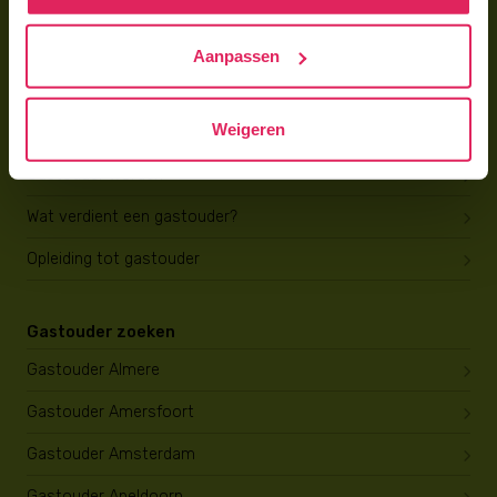
Hoe vind ik gastkinderen?
Aanpassen
Trainingen & cursussen
Weigeren
Gastouder worden
Gastouder worden
Wat verdient een gastouder?
Opleiding tot gastouder
Gastouder zoeken
Gastouder Almere
Gastouder Amersfoort
Gastouder Amsterdam
Gastouder Apeldoorn