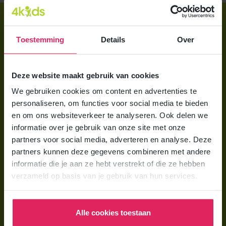
Direct regelen
Aanmelden bij 4Kids
Toestemming
Details
Over
Brochure aanvragen
Deze website maakt gebruik van cookies
Berekening maken
We gebruiken cookies om content en advertenties te
personaliseren, om functies voor social media te bieden
Voor ouders
en om ons websiteverkeer te analyseren. Ook delen we
Wat is gastouderopvang?
informatie over je gebruik van onze site met onze
partners voor social media, adverteren en analyse. Deze
Wat kost een gastouder?
partners kunnen deze gegevens combineren met andere
Hoe vind ik een gastouder?
informatie die je aan ze hebt verstrekt of die ze hebben
verzameld op basis van je gebruik van hun services.
Voor gastouders
Gastouder worden bij 4Kids
Alle cookies toestaan