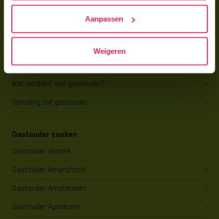
Hoe vind ik gastkinderen?
Aanpassen
Trainingen & cursussen
Gastouder worden
Weigeren
Gastouder worden
Wat verdient een gastouder?
Opleiding tot gastouder
Gastouder zoeken
Gastouder Almere
Gastouder Amersfoort
Gastouder Amsterdam
Gastouder Apeldoorn