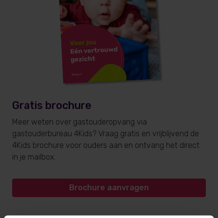
Gratis brochure
Meer weten over gastouderopvang via
gastouderbureau 4Kids? Vraag gratis en vrijblijvend de
4Kids brochure voor ouders aan en ontvang het direct
in je mailbox.
Brochure aanvragen