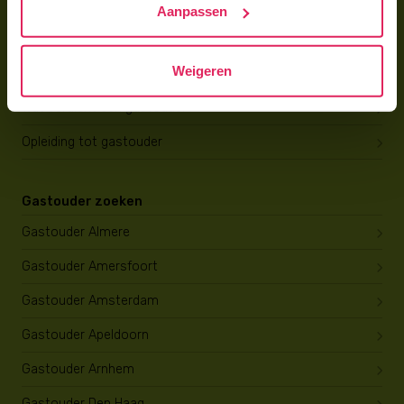
Aanpassen
Gastouder worden
Weigeren
Gastouder worden
Wat verdient een gastouder?
Opleiding tot gastouder
Gastouder zoeken
Gastouder Almere
Gastouder Amersfoort
Gastouder Amsterdam
Gastouder Apeldoorn
Gastouder Arnhem
Gastouder Den Haag