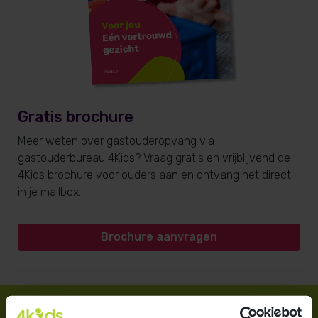
Gratis brochure
Meer weten over gastouderopvang via
gastouderbureau 4Kids? Vraag gratis en vrijblijvend de
4Kids brochure voor ouders aan en ontvang het direct
in je mailbox.
Brochure aanvragen
Direct regelen