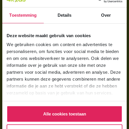
Aanmelden bij 4Kids
Toestemming
Details
Over
Brochure aanvragen
Berekening maken
Deze website maakt gebruik van cookies
We gebruiken cookies om content en advertenties te
Voor ouders
personaliseren, om functies voor social media te bieden
Wat is gastouderopvang?
en om ons websiteverkeer te analyseren. Ook delen we
informatie over je gebruik van onze site met onze
Wat kost een gastouder?
partners voor social media, adverteren en analyse. Deze
Hoe vind ik een gastouder?
partners kunnen deze gegevens combineren met andere
informatie die je aan ze hebt verstrekt of die ze hebben
verzameld op basis van je gebruik van hun services.
Voor gastouders
Gastouder worden bij 4Kids
Alle cookies toestaan
Hoe vind ik gastkinderen?
Trainingen & cursussen