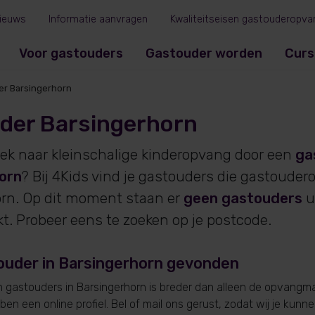
ieuws
Informatie aanvragen
Kwaliteitseisen gastouderopva
Voor gastouders
Gastouder worden
Curs
er Barsingerhorn
der Barsingerhorn
oek naar kleinschalige kinderopvang door een
ga
orn
? Bij 4Kids vind je gastouders die gastouder
rn. Op dit moment staan er
geen gastouders
u
. Probeer eens te zoeken op je postcode.
ouder in Barsingerhorn gevonden
gastouders in Barsingerhorn is breder dan alleen de opvangmar
en een online profiel. Bel of mail ons gerust, zodat wij je kunn