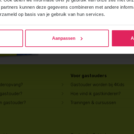
Vraag gratis en vrijblijvend de 4Kids b
 partners kunnen deze gegevens combineren met andere informat
ontvang het direct in je mailbox.
erzameld op basis van je gebruik van hun services.
Brochure aanvragen
Aanpassen
A
Voor gastouders
uderopvang?
Gastouder worden bij 4Kids
 gastouder?
Hoe vind ik gastkinderen?
en gastouder?
Trainingen & cursussen