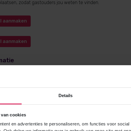
l plaatsen, zodat gastouders jou weten te vinden.
iel aanmaken
iel aanmaken
matie
e over gastouderopvang via 4Kids? Bel
0572-341000
(keuze 1) o
kids.nl
. Wij helpen je graag!
Details
 van cookies
Gratis brochure
ent en advertenties te personaliseren, om functies voor social
Meer weten over gastouderopvang via
. Ook delen we informatie over je gebruik van onze site met onz