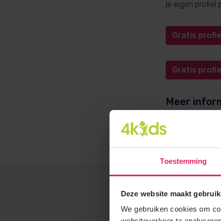
je eigen profie
Gratis prof
Gratis prof
Meer infor
Meer informati
opvangadvies@4
Toestemming
Deze website maakt gebruik
We gebruiken cookies om cont
websiteverkeer te analyseren