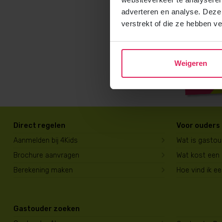
adverteren en analyse. Deze
verstrekt of die ze hebben v
Weigeren
Direct regelen
Voor ouders
Aanmelden bij 4Kids
Wat is gasto
Brochure aanvragen
Wat kost een
Berekening maken
Hoe vind ik e
Gastouder zoeken