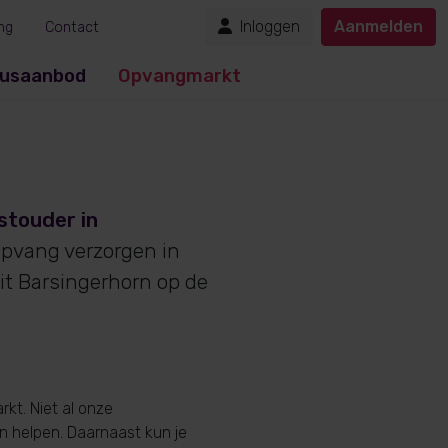
Inloggen
Aanmelden
ng
Contact
usaanbod
Opvangmarkt
stouder in
opvang verzorgen in
it Barsingerhorn op de
kt. Niet al onze
en helpen. Daarnaast kun je