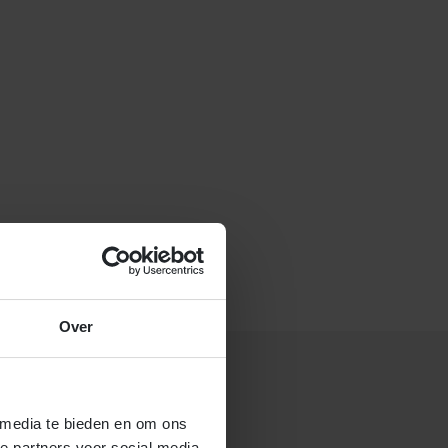
f stuur een e-mail naar
Over
 media te bieden en om ons
 gastouderbureau 4Kids?
e partners voor social media,