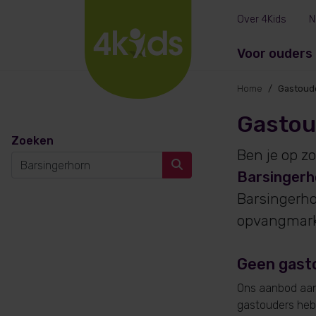
Over 4Kids
N
Voor ouders
Home
Gastoud
Gastou
Zoeken
Ben je op z
Barsingerh
Barsingerho
opvangmarkt
Geen gast
Ons aanbod aan 
gastouders hebb