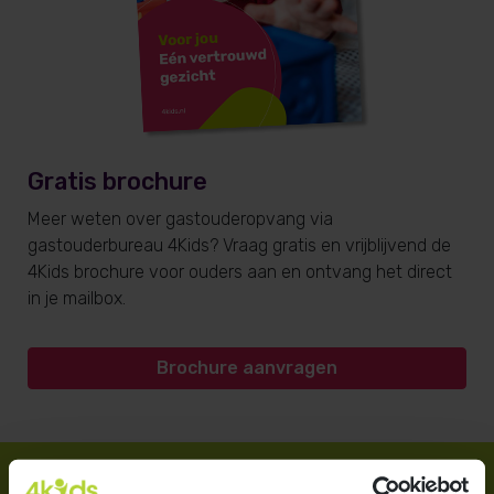
Gratis brochure
Meer weten over gastouderopvang via
gastouderbureau 4Kids? Vraag gratis en vrijblijvend de
4Kids brochure voor ouders aan en ontvang het direct
in je mailbox.
Brochure aanvragen
Direct regelen