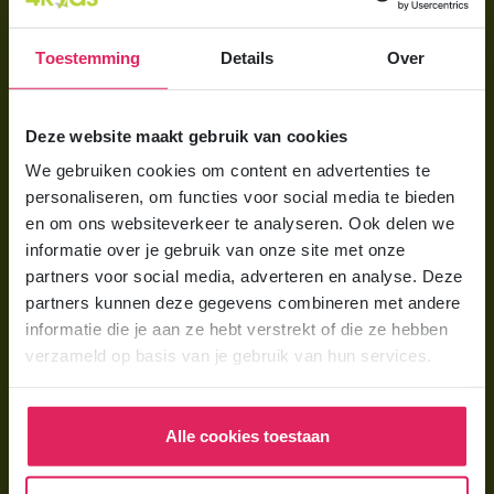
Aanmelden bij 4Kids
Toestemming
Details
Over
Brochure aanvragen
Berekening maken
Deze website maakt gebruik van cookies
We gebruiken cookies om content en advertenties te
Voor ouders
personaliseren, om functies voor social media te bieden
Wat is gastouderopvang?
en om ons websiteverkeer te analyseren. Ook delen we
informatie over je gebruik van onze site met onze
Wat kost een gastouder?
partners voor social media, adverteren en analyse. Deze
Hoe vind ik een gastouder?
partners kunnen deze gegevens combineren met andere
informatie die je aan ze hebt verstrekt of die ze hebben
verzameld op basis van je gebruik van hun services.
Voor gastouders
Gastouder worden bij 4Kids
Alle cookies toestaan
Hoe vind ik gastkinderen?
Trainingen & cursussen