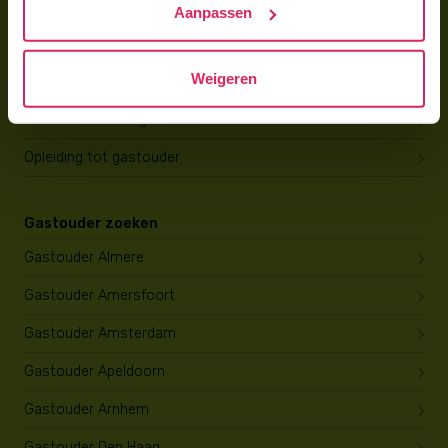
Aanpassen
Gastouder worden
Weigeren
Gastouder worden
Wat verdient een gastouder?
Opleiding tot gastouder
Gastouder zoeken
Gastouder Almere
Gastouder Amersfoort
Gastouder Amsterdam
Gastouder Apeldoorn
Gastouder Arnhem
Gastouder Den Haag