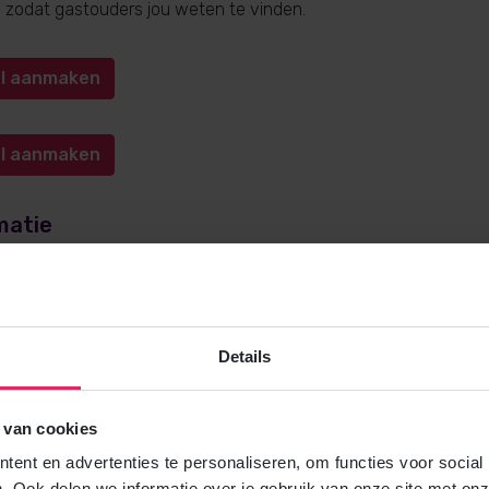
n, zodat gastouders jou weten te vinden.
iel aanmaken
iel aanmaken
matie
e over gastouderopvang via 4Kids? Bel
0572-341000
(keuze 1) o
kids.nl
. Wij helpen je graag!
Details
 van cookies
Gratis brochure
ent en advertenties te personaliseren, om functies voor social
Meer weten over gastouderopvang via
. Ook delen we informatie over je gebruik van onze site met onz