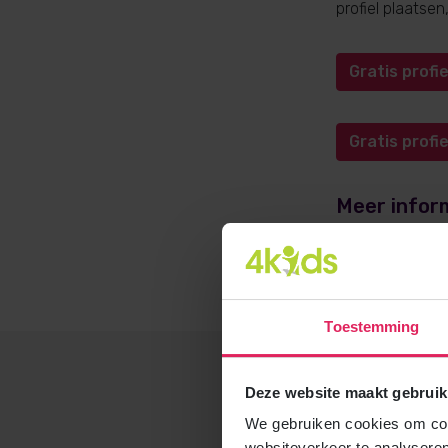
profiel plaatse
Gratis prof
Gratis prof
Meer infor
Meer informati
opvangadvies@4
Toestemming
Deze website maakt gebruik
We gebruiken cookies om cont
websiteverkeer te analyseren