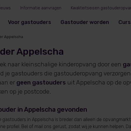
ieuws
Informatie aanvragen
Kwaliteitseisen gastouderopva
Voor gastouders
Gastouder worden
Curs
er Appelscha
der Appelscha
oek naar kleinschalige kinderopvang door een
ga
ind je gastouders die gastouderopvang verzorgen
an er
geen gastouders
uit Appelscha op de op
ken op je postcode.
ouder in Appelscha gevonden
gastouders in Appelscha is breder dan alleen de opvangmarkt.
e profiel. Bel of mail ons gerust, zodat wij je kunnen helpen. D