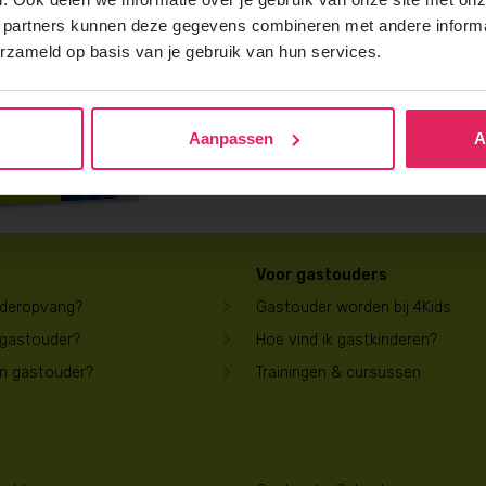
Vraag gratis en vrijblijvend de 4Kids b
 partners kunnen deze gegevens combineren met andere informat
ontvang het direct in je mailbox.
erzameld op basis van je gebruik van hun services.
Brochure aanvragen
Aanpassen
A
Voor gastouders
uderopvang?
Gastouder worden bij 4Kids
 gastouder?
Hoe vind ik gastkinderen?
en gastouder?
Trainingen & cursussen