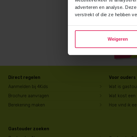
adverteren en analyse. Deze
verstrekt of die ze hebben v
Weigeren
Direct regelen
Voor ouders
Aanmelden bij 4Kids
Wat is gasto
Brochure aanvragen
Wat kost een
Berekening maken
Hoe vind ik e
Gastouder zoeken