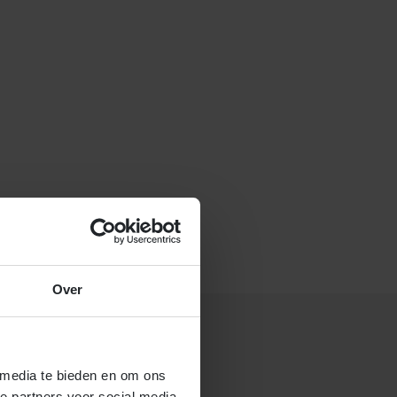
f stuur een e-mail naar
Over
 media te bieden en om ons
 gastouderbureau 4Kids?
e partners voor social media,