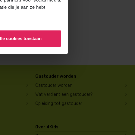
rochure voor ouders aan en
ie die je aan ze hebt
lle cookies toestaan
Gastouder worden
Gastouder worden
Wat verdient een gastouder?
Opleiding tot gastouder
Over 4Kids