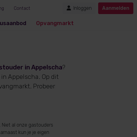
Inloggen
Aanmelden
ng
Contact
usaanbod
Opvangmarkt
stouder in Appelscha
?
 in Appelscha. Op dit
vangmarkt. Probeer
 Niet al onze gastouders
aarnaast kun je je eigen