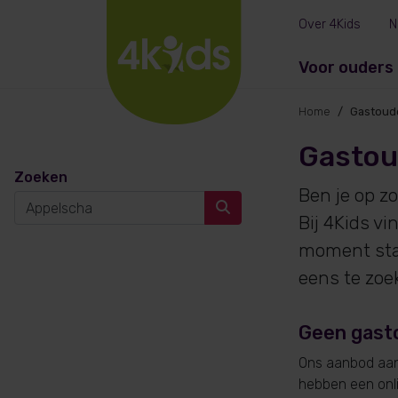
Over 4Kids
N
Voor ouders
Home
Gastoud
Gastou
Zoeken
Ben je op z
Bij 4Kids v
moment sta
eens te zoe
Geen gast
Ons aanbod aan 
hebben een onlin