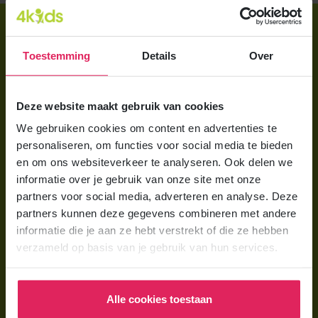
Direct regelen
Aanmelden bij 4Kids
Toestemming
Details
Over
Brochure aanvragen
Deze website maakt gebruik van cookies
Berekening maken
We gebruiken cookies om content en advertenties te
personaliseren, om functies voor social media te bieden
Voor ouders
en om ons websiteverkeer te analyseren. Ook delen we
Wat is gastouderopvang?
informatie over je gebruik van onze site met onze
partners voor social media, adverteren en analyse. Deze
Wat kost een gastouder?
partners kunnen deze gegevens combineren met andere
Hoe vind ik een gastouder?
informatie die je aan ze hebt verstrekt of die ze hebben
verzameld op basis van je gebruik van hun services.
Voor gastouders
Gastouder worden bij 4Kids
Alle cookies toestaan