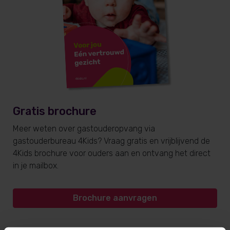
Gratis brochure
Meer weten over gastouderopvang via
gastouderbureau 4Kids? Vraag gratis en vrijblijvend de
4Kids brochure voor ouders aan en ontvang het direct
in je mailbox.
Brochure aanvragen