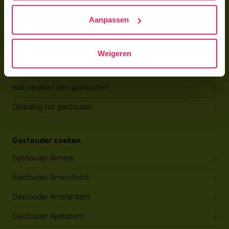
Hoe vind ik gastkinderen?
Aanpassen
Trainingen & cursussen
Gastouder worden
Weigeren
Gastouder worden
Wat verdient een gastouder?
Opleiding tot gastouder
Gastouder zoeken
Gastouder Almere
Gastouder Amersfoort
Gastouder Amsterdam
Gastouder Apeldoorn