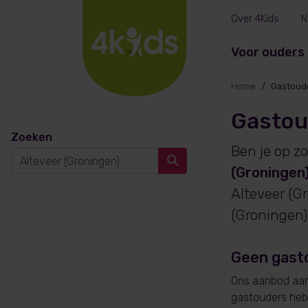
Over 4Kids
N
Voor ouders
Home
Gastoude
Gastou
Zoeken
Ben je op z
(Groningen
Alteveer (G
(Groningen)
Geen gasto
Ons aanbod aan 
gastouders hebb