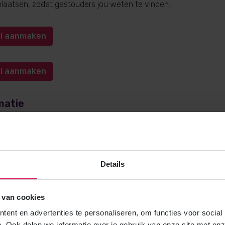
l plaatsen, zodat gastouders jou weten te vinden.
iel aanmaken
iel aanmaken
matie
e over gastouderopvang via 4Kids? Bel
0572-341000
(keuze 1) o
kids.nl
. Wij helpen je graag!
Details
 van cookies
Gratis brochure
ent en advertenties te personaliseren, om functies voor social
Meer weten over gastouderopvang via
. Ook delen we informatie over je gebruik van onze site met onz