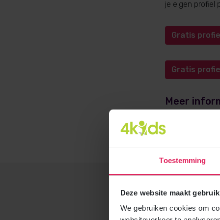
je eigen profie
Gratis prof
Gratis prof
Meer infor
Meer informati
opvangadvies@4
Toestemming
Deze website maakt gebruik
We gebruiken cookies om cont
websiteverkeer te analyseren