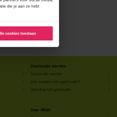
rochure voor ouders aan en
ie die je aan ze hebt
lle cookies toestaan
Gastouder worden
Gastouder worden
Wat verdient een gastouder?
Opleiding tot gastouder
Over 4Kids