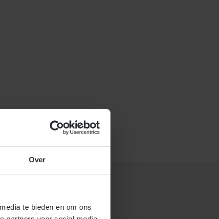
f stuur een e-mail naar
Over
 media te bieden en om ons
 gastouderbureau 4Kids?
e partners voor social media,