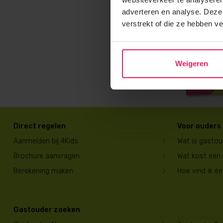
adverteren en analyse. Deze
verstrekt of die ze hebben v
Weigeren
Direct regelen
Voor ouders
Aanmelden bij 4Kids
Wat is gasto
Brochure aanvragen
Wat kost een
Berekening maken
Hoe vind ik e
Gastouder zoeken