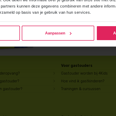
Vraag gratis en vrijblijvend de 4Kids b
 partners kunnen deze gegevens combineren met andere informat
ontvang het direct in je mailbox.
erzameld op basis van je gebruik van hun services.
Brochure aanvragen
Aanpassen
A
Voor gastouders
uderopvang?
Gastouder worden bij 4Kids
 gastouder?
Hoe vind ik gastkinderen?
en gastouder?
Trainingen & cursussen